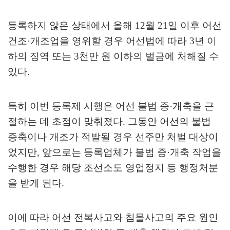
등록하지 않은 상태에서 올해
12
월
21
일 이후 어선
건조
·
개조업을 영위할 경우 어선법에 따라
3
년 이
하의 징역 또는
3
천만 원 이하의 벌금에 처해질 수
있다
.
특히 이번 등록제 시행은 어선 불법 증
·
개축을 근
절하는 데 초점이 맞춰졌다
.
그동안 어선의 불법
증축이나 개조가 적발될 경우 선주만 처벌 대상이
었지만
,
앞으로는 등록업체가 불법 증
·
개축 작업을
수행한 경우 해당 조선소도 영업정지 등 행정처분
을 받게 된다
.
이에 따라 어선 전복사고와 침몰사고의 주요 원인