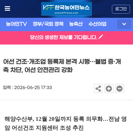
로그인
농어민TV
정부/국회 정책
농축산
수산어업
식품
유
당신의 생생한 제보를 기다립니다.
어선 건조·개조업 등록제 본격 시행…불법 증·개
축 차단, 어선 안전관리 강화
입력 : 2026-06-25 17:33
해양수산부
, 12
월
20
일까지 등록 의무화
…
전남 영
암 어선건조 지원센터 조성 추진