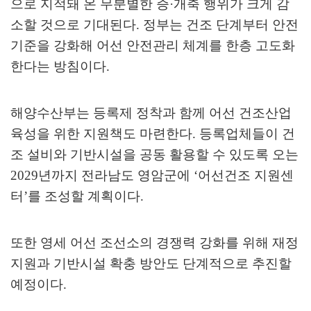
으로 지적돼 온 무분별한 증
·
개축 행위가 크게 감
소할 것으로 기대된다
.
정부는 건조 단계부터 안전
기준을 강화해 어선 안전관리 체계를 한층 고도화
한다는 방침이다
.
해양수산부는 등록제 정착과 함께 어선 건조산업
육성을 위한 지원책도 마련한다
.
등록업체들이 건
조 설비와 기반시설을 공동 활용할 수 있도록 오는
2029
년까지 전라남도 영암군에
‘
어선건조 지원센
터
’
를 조성할 계획이다
.
또한 영세 어선 조선소의 경쟁력 강화를 위해 재정
지원과 기반시설 확충 방안도 단계적으로 추진할
예정이다
.