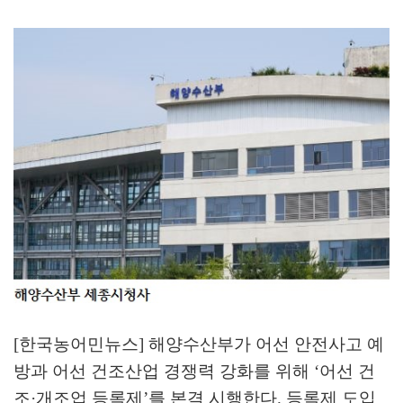
[한국농어민뉴스] 해양수산부가 어선 안전사고 예
방과 어선 건조산업 경쟁력 강화를 위해
‘
어선 건
조
·
개조업 등록제
’
를 본격 시행한다
.
등록제 도입