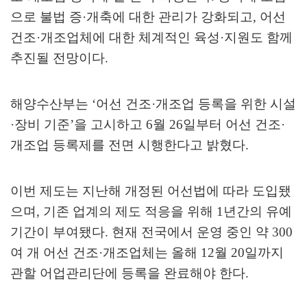
으로 불법 증
·
개축에 대한 관리가 강화되고
,
어선
건조
·
개조업체에 대한 체계적인 육성
·
지원도 함께
추진될 전망이다
.
해양수산부는
‘
어선 건조
·
개조업 등록을 위한 시설
·
장비 기준
’
을 고시하고
6
월
26
일부터 어선 건조
·
개조업 등록제를 전면 시행한다고 밝혔다
.
이번 제도는 지난해 개정된 어선법에 따라 도입됐
으며
,
기존 업계의 제도 적응을 위해
1
년간의 유예
기간이 부여됐다
.
현재 전국에서 운영 중인 약
300
여 개 어선 건조
·
개조업체는 올해
12
월
20
일까지
관할 어업관리단에 등록을 완료해야 한다
.