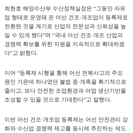
최현호 해양수산부 수산정책실장은
“
그동안 자유
업 형태로 운영돼 온 어선 건조
·
개조업이 등록제로
전환된 것을 계기로 산업의 전문성과 신뢰성을 높
일 수 있게 됐다
”
며
“
국내 어선 건조
·
개조 산업의
경쟁력 확보를 위한 지원을 지속적으로 확대하겠
다
”
고 밝혔다
.
이어
“
등록제 시행을 통해 어선 전복사고의 주요
원인 가운데 하나였던 불법 증
·
개축을 획기적으로
줄이고
,
보다 안전한 조업환경과 어업 생산기반을
조성할 수 있을 것으로 기대한다
”
고 말했다
.
이번 어선 건조
·
개조업 등록제는 어선 안전관리 강
화와 수산업 경쟁력 제고를 동시에 추진하는 제도