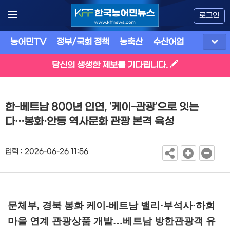
로그인
농어민TV
정부/국회 정책
농축산
수산어업
식품
유
당신의 생생한 제보를 기다립니다.
한-베트남 800년 인연, '케이-관광'으로 잇는
다…봉화·안동 역사문화 관광 본격 육성
입력 : 2026-06-26 11:56
문체부
,
경북 봉화 케이
-
베트남 밸리
·
부석사
·
하회
마을 연계 관광상품 개발
…
베트남 방한관광객 유