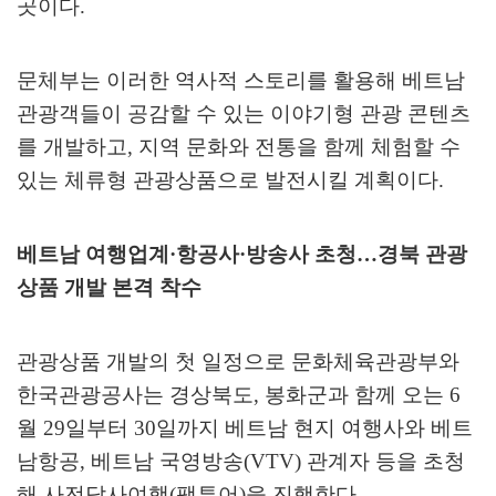
곳이다
.
문체부는 이러한 역사적 스토리를 활용해 베트남
관광객들이 공감할 수 있는 이야기형 관광 콘텐츠
를 개발하고
,
지역 문화와 전통을 함께 체험할 수
있는 체류형 관광상품으로 발전시킬 계획이다
.
베트남 여행업계
·
항공사
·
방송사 초청
…
경북 관광
상품 개발 본격 착수
관광상품 개발의 첫 일정으로 문화체육관광부와
한국관광공사는 경상북도
,
봉화군과 함께 오는
6
월
29
일부터
30
일까지 베트남 현지 여행사와 베트
남항공
,
베트남 국영방송
(VTV)
관계자 등을 초청
해 사전답사여행
(
팸투어
)
을 진행한다
.