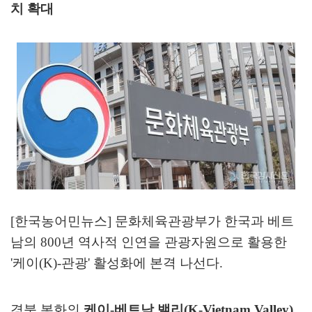
치 확대
[한국농어민뉴스] 문화체육관광부가 한국과 베트
남의
800
년 역사적 인연을 관광자원으로 활용한
'
케이
(K)-
관광
'
활성화에 본격 나선다
.
경북 봉화의
케이
-
베트남 밸리
(K-Vietnam Valley)