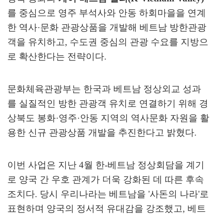
를 중심으로 영주 부석사와 안동 하회마을을 연계
한 역사
·
문화 관광상품을 개발해 베트남 방한관광
객을 유치하고
,
수도권 중심의 관광 수요를 지방으
로 확산한다는 전략이다
.
문화체육관광부는 한국과 베트남 정상외교 성과
를 실질적인 방한 관광객 유치로 연결하기 위해 경
상북도 봉화
·
영주
·
안동 지역의 역사문화 자원을 활
용한 신규 관광상품 개발을 추진한다고 밝혔다
.
이번 사업은 지난
4
월 한
-
베트남 정상회담을 계기
로 양국 간 우호 관계가 더욱 강화된 데 따른 후속
조치다
.
당시 우리나라는 베트남을
'
사돈의 나라
'
로
표현하며 양국의 정서적 유대감을 강조했고
,
베트