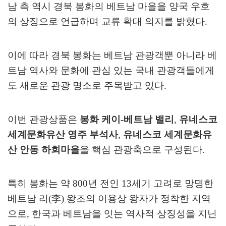
남 측 역시 경북 봉화의 베트남 마을을 양국 우호
의 상징으로 언급하며 교류 확대 의지를 밝혔다
.
이에 따라 경북 봉화는 베트남 관광객뿐 아니라 베
트남 역사와 문화에 관심 있는 국내 관광객들에게
도 새로운 관광 명소로 주목받고 있다
.
이번 관광상품은
봉화 케이
-
베트남 밸리
,
유네스코
세계문화유산 영주 부석사
,
유네스코 세계문화유
산 안동 하회마을
을 핵심 관광축으로 구성된다
.
특히 봉화는 약
800
년 전인
13
세기 고려로 망명한
베트남 리
(
李
)
왕조의 이용상 왕자가 정착한 지역
으로
,
한국과 베트남을 잇는 역사적 상징성을 지닌