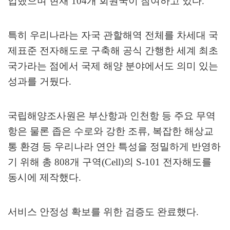
입했으며 현재
104
개 회원국이 참여하고 있다
.
특히 우리나라는 자국 관할해역 전체를 차세대 국
제표준 전자해도로 구축해 공식 간행한 세계 최초
국가라는 점에서 국제 해양 분야에서도 의미 있는
성과를 거뒀다
.
국립해양조사원은 부산항과 인천항 등 주요 무역
항은 물론 좁은 수로와 강한 조류
,
복잡한 해상교
통 환경 등 우리나라 연안 특성을 정밀하게 반영하
기 위해 총
808
개 구역
(Cell)
의
S-101
전자해도를
동시에 제작했다
.
서비스 안정성 확보를 위한 검증도 완료했다
.