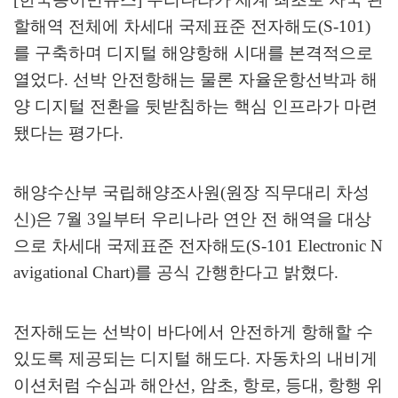
할해역 전체에 차세대 국제표준 전자해도
(S-101)
를 구축하며 디지털 해양항해 시대를 본격적으로
열었다
.
선박 안전항해는 물론 자율운항선박과 해
양 디지털 전환을 뒷받침하는 핵심 인프라가 마련
됐다는 평가다
.
해양수산부 국립해양조사원
(
원장 직무대리 차성
신
)
은
7
월
3
일부터 우리나라 연안 전 해역을 대상
으로 차세대 국제표준 전자해도
(S-101 Electronic N
avigational Chart)
를 공식 간행한다고 밝혔다
.
전자해도는 선박이 바다에서 안전하게 항해할 수
있도록 제공되는 디지털 해도다
.
자동차의 내비게
이션처럼 수심과 해안선
,
암초
,
항로
,
등대
,
항행 위