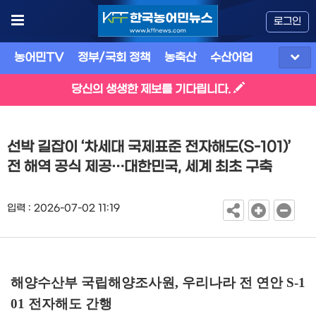
로그인
농어민TV
정부/국회 정책
농축산
수산어업
식품
유
당신의 생생한 제보를 기다립니다.
선박 길잡이 ‘차세대 국제표준 전자해도(S-101)’
전 해역 공식 제공…대한민국, 세계 최초 구축
입력 : 2026-07-02 11:19
해양수산부 국립해양조사원
,
우리나라 전 연안
S-1
01
전자해도 간행