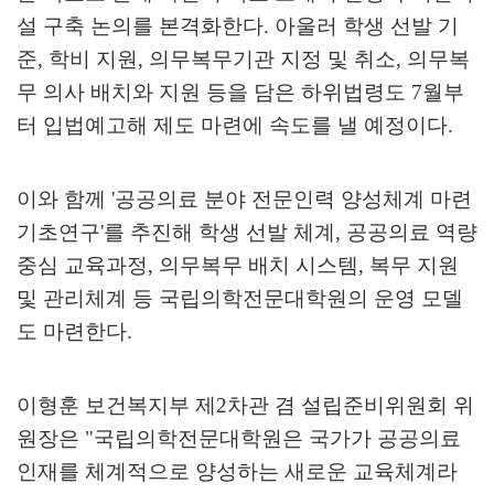
설 구축 논의를 본격화한다
.
아울러 학생 선발 기
준
,
학비 지원
,
의무복무기관 지정 및 취소
,
의무복
무 의사 배치와 지원 등을 담은 하위법령도
7
월부
터 입법예고해 제도 마련에 속도를 낼 예정이다
.
이와 함께
'
공공의료 분야 전문인력 양성체계 마련
기초연구
'
를 추진해 학생 선발 체계
,
공공의료 역량
중심 교육과정
,
의무복무 배치 시스템
,
복무 지원
및 관리체계 등 국립의학전문대학원의 운영 모델
도 마련한다
.
이형훈 보건복지부 제
2
차관 겸 설립준비위원회 위
원장은
"
국립의학전문대학원은 국가가 공공의료
인재를 체계적으로 양성하는 새로운 교육체계라