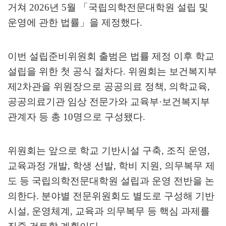
거쳐
2026
년
5
월
「
국립의학전문대학원 설립 및
운영에 관한 법률
」
을 제정했다
.
이번 설립준비위원회 출범은 법률 제정 이후 학교
설립을 위한 첫 공식 절차다
.
위원회는 보건복지부
제
2
차관을 위원장으로 공공의료 정책
,
의학교육
,
공공의료기관 임상 전문가와 교육부
·
보건복지부
관계자 등 총
10
명으로 구성됐다
.
위원회는 앞으로 학교 기반시설 구축
,
조직 운영
,
교육과정 개발
,
학생 선발
,
학비 지원
,
의무복무 제
도 등 국립의학전문대학원 설립과 운영 전반을 논
의한다
.
분야별 전문위원회도 별도로 구성해 기반
시설
,
운영체계
,
교육과 의무복무 등 핵심 과제를