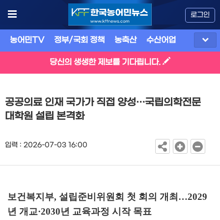
로그인
농어민TV
정부/국회 정책
농축산
수산어업
식품
유
당신의 생생한 제보를 기다립니다.
공공의료 인재 국가가 직접 양성…국립의학전문
대학원 설립 본격화
입력 : 2026-07-03 16:00
보건복지부
,
설립준비위원회 첫 회의 개최
…
2029
년 개교
·2030
년 교육과정 시작 목표