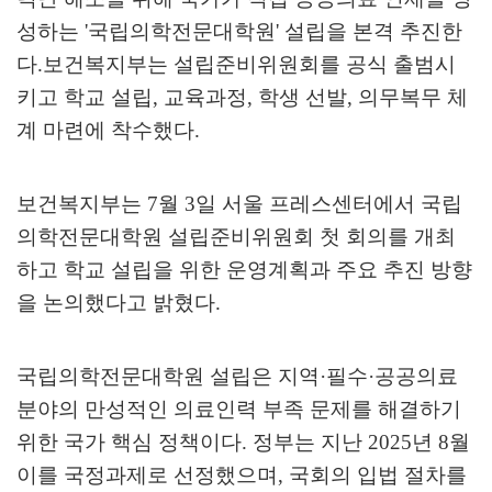
성하는
'
국립의학전문대학원
'
설립을 본격 추진한
다
.
보건복지부는 설립준비위원회를 공식 출범시
키고 학교 설립
,
교육과정
,
학생 선발
,
의무복무 체
계 마련에 착수했다
.
보건복지부는
7
월
3
일 서울 프레스센터에서 국립
의학전문대학원 설립준비위원회 첫 회의를 개최
하고 학교 설립을 위한 운영계획과 주요 추진 방향
을 논의했다고 밝혔다
.
국립의학전문대학원 설립은 지역
·
필수
·
공공의료
분야의 만성적인 의료인력 부족 문제를 해결하기
위한 국가 핵심 정책이다
.
정부는 지난
2025
년
8
월
이를 국정과제로 선정했으며
,
국회의 입법 절차를