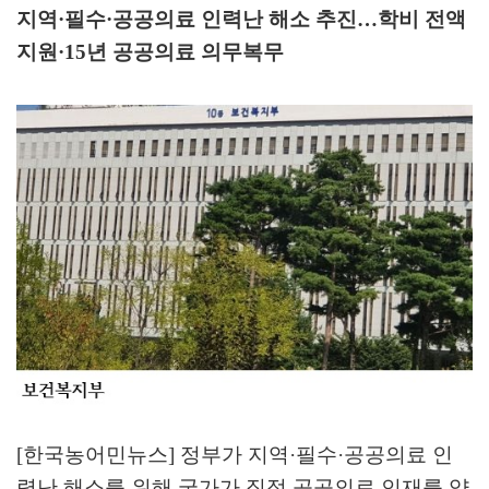
지역
·
필수
·
공공의료 인력난 해소 추진
…
학비 전액
지원
·15
년 공공의료 의무복무
[한국농어민뉴스] 정부가 지역
·
필수
·
공공의료 인
력난 해소를 위해 국가가 직접 공공의료 인재를 양