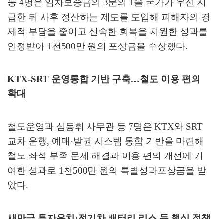
등
4
명은 임차보증금의
3
분의
1
을 국가가 우선 지
급한 뒤 사후 정산하는 제도를 도입해 피해자의 경
제적 부담을 줄이고 신속한 회복을 지원한 성과를
인정받아
1
천
500
만 원의 포상금을 수상했다
.
KTX-SRT
운영통합 기반 구축
…
철도 이용 편의
확대
철도운영과 심동휘 사무관 등
7
명은
KTX
와
SRT
교차 운행
,
예매
·
발권 시스템 통합 기반을 마련해
철도 좌석 부족 문제 해결과 이용 편의 개선에 기
여한 성과로
1
천
500
만 원의 특별성과포상금을 받
았다
.
새만금 투자유치
·
전기차 배터리 리스 등 핵심 정책