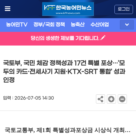
로그인
농어민TV
정부/국회 정책
농축산
수산어업
식품
유
당신의 생생한 제보를 기다립니다.
국토부, 국민 체감 정책성과 17건 특별 포상…'모
두의 카드·전세사기 지원·KTX-SRT 통합' 성과
인정
입력 : 2026-07-05 14:30
국토교통부
,
제
1
회 특별성과포상금 시상식 개최
…