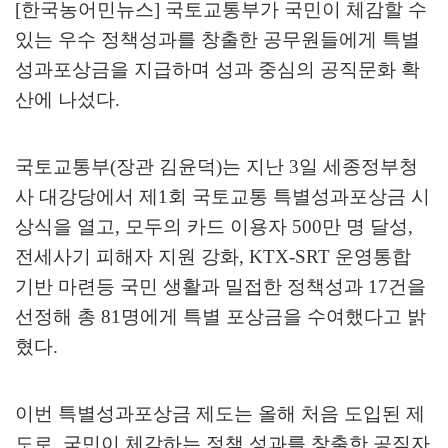
[한국농어민뉴스] 국토교통부가 국민이 체감할 수
있는 우수 정책성과를 창출한 공무원들에게 특별
성과포상금을 지급하며 성과 중심의 공직문화 확
산에 나섰다
.
국토교통부
(
장관 김윤덕
)
는 지난
3
일 세종정부청
사 대강당에서 제
1
회 국토교통 특별성과포상금 시
상식을 열고
,
모두의 카드 이용자
500
만 명 달성
,
전세사기 피해자 지원 강화
, KTX-SRT
운영통합
기반 마련등 국민 생활과 밀접한 정책성과
17
건을
선정해 총
81
명에게 특별 포상금을 수여했다고 밝
혔다
.
이번 특별성과포상금 제도는 올해 처음 도입된 제
도로
,
국민이 체감하는 정책 성과를 창출한 공직자