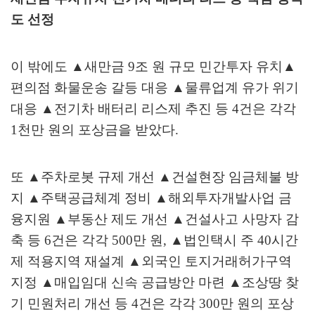
도 선정
이 밖에도
▲
새만금
9
조 원 규모 민간투자 유치
▲
편의점 화물운송 갈등 대응
▲
물류업계 유가 위기
대응
▲
전기차 배터리 리스제 추진 등
4
건은 각각
1
천만 원의 포상금을 받았다
.
또
▲
주차로봇 규제 개선
▲
건설현장 임금체불 방
지
▲
주택공급체계 정비
▲
해외투자개발사업 금
융지원
▲
부동산 제도 개선
▲
건설사고 사망자 감
축 등
6
건은 각각
500
만 원
,
▲
법인택시 주
40
시간
제 적용지역 재설계
▲
외국인 토지거래허가구역
지정
▲
매입임대 신속 공급방안 마련
▲
조상땅 찾
기 민원처리 개선 등
4
건은 각각
300
만 원의 포상