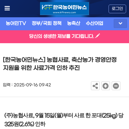
로그인
농어민TV
정부/국회 정책
농축산
수산어업
식품
유
당신의 생생한 제보를 기다립니다.
[한국농어민뉴스] 농협사료, 축산농가 경영안정
지원을 위한 사료가격 인하 추진
입력 : 2025-09-16 09:42
주
농협사료
월
일
월
부터 사료 한 포대
당
(
)
, 9
15
(
)
(25kg)
원
인하
325
(2.6%)