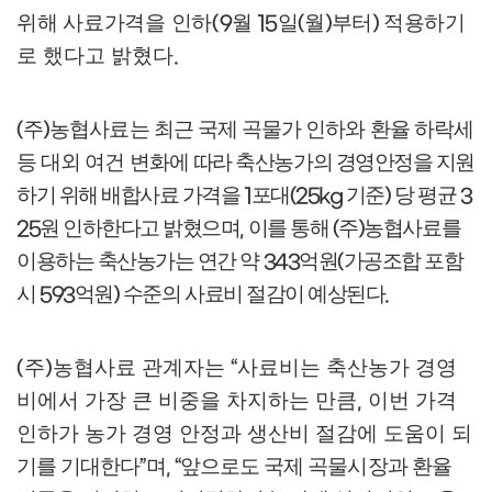
위해 사료가격을 인하
월
일
월
부터
적용
하기
(
9
15
(
)
)
로
했다고 밝혔다
.
주
농협사료는 최근 국제 곡물가 인하와 환율 하락세
(
)
등 대외 여건 변화에
따라 축산농가의 경영안정을 지원
하기 위해 배합사료 가격을
포대
기준
당 평균
1
(25kg
)
3
원 인하한다고 밝혔으며
이를 통해
주
농협사료를
25
,
(
)
이용하는 축산농가는 연간 약
억원
가공조합 포함
343
(
시
억원
수준의 사료비 절감이 예상된다
593
)
.
주
농협사료 관계자는
사료비는 축산농가 경영
(
)
“
비에서 가장 큰 비중을 차지하는 만큼
이번 가격
,
인하가 농가 경영 안정과 생산비 절감에 도움이
되
기를 기대한다
며
앞으로도 국제 곡물시장과 환율
”
, “