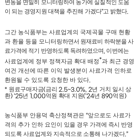
변동을 면밀히 모니터링
하여 농가에 실질적인 도움
이 되는 경영지원 대책을 추진해 가겠다
고 밝혔다
”
.
그간 농식품부는 사료업계의 국제곡물 구매 현황
과 환율 등을 모니터링
하면서 원재료비 하락분을 사
료가격에 적기 반영하도록 독려하였으며
이번에는
,
*
사료업계에 정부 정책자금 확대 배정
과 최근 경영
여건 개선에 따른 이익 발생분이 사료가격 인하로
환원될 수 있도록 요청한 바 있다
.
원료구매자금
금리
년 거치 일시 상
*
(
2.5~3.0%, 2
환
년
억원 확대 지원
년
억원
) ‘25
1,000
(’24
890
)
농식품부 안용덕 축산정책관은
앞으로도 사료가
“
격의 추가 인하 요인이
있을 경우 가격에 즉시 반영
되도록 사료업계와 지속적으로 소통해 나가겠다
.”