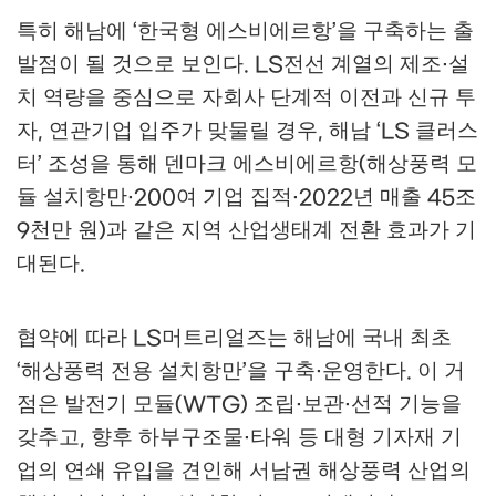
특히 해남에
한국형 에스비에르항
을 구축하는 출
‘
’
발점이 될 것으로 보인다
전선 계열의 제조
설
. LS
·
치 역량을 중심으로 자회사 단계적 이전과 신규 투
자
연관기업 입주가 맞물릴 경우
해남
클러스
,
,
‘LS
터
조성을 통해 덴마크 에스비에르항
해상풍력 모
’
(
듈 설치항만
여 기업 집적
년 매출
조
·200
·2022
45
천만 원
과 같은 지역 산업생태계 전환 효과가 기
9
)
대된다
.
협약에 따라
머트리얼즈는 해남에 국내 최초
LS
해상풍력 전용 설치항만
을 구축
운영한다
이 거
‘
’
·
.
점은 발전기 모듈
조립
보관
선적 기능을
(WTG)
·
·
갖추고
향후 하부구조물
타워 등 대형 기자재 기
,
·
업의 연쇄 유입을 견인해 서남권 해상풍력 산업의