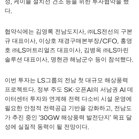
성
케이블 설치선 건조 등을 위한 투자협약을 했
,
다
.
협약식에는 김영록 전남도지사
㈜
전선의 구본
,
LS
규 대표이사
이상호 재경구매본부장
홍영
,
/CFO,
호
㈜
머트리얼즈 대표이사
김병옥
㈜
마린
LS
,
LS
솔루션 대표이사
명현관 해남군수 등이 참석했다
,
.
이번 투자는
그룹의 전남 첫 대규모 해상풍력
LS
프로젝트다
정부 주도
오픈
의 서남권
데
.
SK·
AI
AI
이터센터 투자와 연계해 전력 다소비 시설 운영에
필요한 안정적 전력공급 기반을 강화하고
전남도
,
가 추진 중인
해상풍력 발전단지
목표 달
‘30GW
’
성에 실질적 동력이 될 전망이다
.