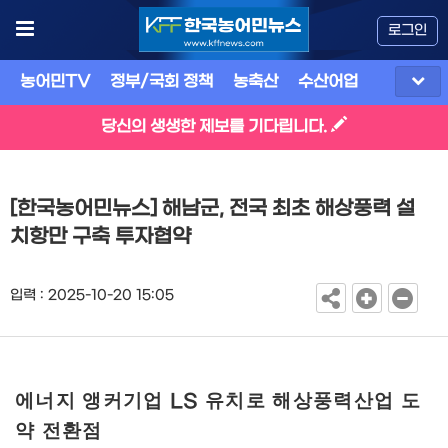
로그인
농어민TV
정부/국회 정책
농축산
수산어업
식품
유
당신의 생생한 제보를 기다립니다.
[한국농어민뉴스] 해남군, 전국 최초 해상풍력 설
치항만 구축 투자협약
입력 : 2025-10-20 15:05
에너지 앵커기업
유치로 해상풍력산업 도
LS
약 전환점