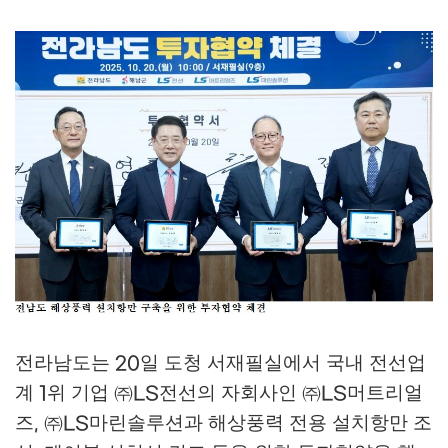
전라남도는
일 도청 서재필실에서 국내 전선업
20
계
위 기업
㈜
전선의 자회사인
㈜
머트리얼
1
LS
LS
즈
㈜
마린솔루션과 해상풍력 전용 설치항만 조
,
LS