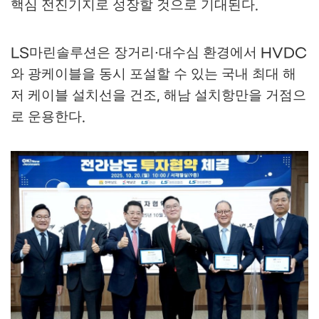
핵심 전진기지로 성장할 것으로 기대된다
.
마린솔루션은 장거리
대수심 환경에서
LS
·
HVDC
와 광케이블을 동시 포설할 수 있는 국내 최대 해
저 케이블 설치선을 건조
해남 설치항만을 거점으
,
로 운용한다
.