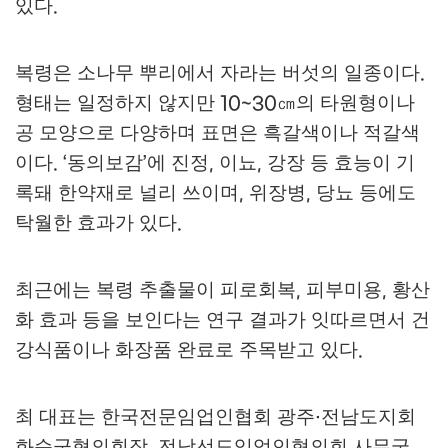
있다
.
복령은 소나무 뿌리에서 자라는 버섯의 일종이다
.
형태는 일정하지 않지만
㎝
의 타원형이나
10~30
공 모양으로 다양하며 표면은 흑갈색이나 적갈색
이다
동의보감
에 진정
이뇨
강장 등 효능이 기
. ‘
’
,
,
록돼 한약재로 널리 쓰이며
위장병
당뇨 등에도
,
,
탁월한 효과가 있다
.
최근에는 복령 추출물이 피로회복
피부미용
황산
,
,
화 효과 등을 보인다는 연구 결과가 잇따르면서 건
강식품이나 화장품 완료로 주목받고 있다
.
최 대표는 한국전문임업인협회 광주
전남도지회
·
화순군협의회장
전남선도임업인협의회 사무국
,