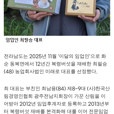
전라남도는
년
월
이달의 임업인
으로 화
2025
11
‘
’
순 동복면에서
년간 복령버섯을 재배한 최필승
12
농업회사법인 미래로 대표를 선정했다
(48)
.
최 대표는 부친인 최남용
제
대
사
한국산
(84)
8~9
(
)
림경영인협회 광주전남지회장이 가꾼 산림을 이
어받아
년 임업후계자로 등록하고
년부
2012
2013
터 복령버섯 재배를 본격화해 대를 이어 전문임업