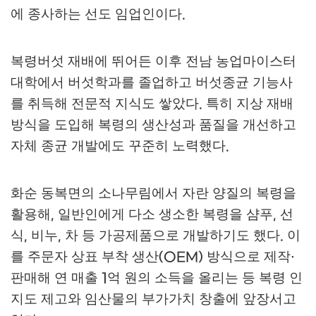
에 종사하는 선도 임업인이다
.
복령버섯 재배에 뛰어든 이후 전남 농업마이스터
대학에서 버섯학과를 졸업하고 버섯종균 기능사
를 취득해 전문적 지식도 쌓았다
특히 지상 재배
.
방식을 도입해 복령의 생산성과 품질을 개선하고
자체 종균 개발에도 꾸준히 노력했다
.
화순 동복면의 소나무림에서 자란 양질의 복령을
활용해
일반인에게 다소 생소한 복령을 샴푸
선
,
,
식
비누
차 등 가공제품으로 개발하기도 했다
이
,
,
.
를 주문자 상표 부착 생산
방식으로 제작
(OEM)
·
판매해 연 매출
억 원의 소득을 올리는 등 복령 인
1
지도 제고와 임산물의 부가가치 창출에 앞장서고