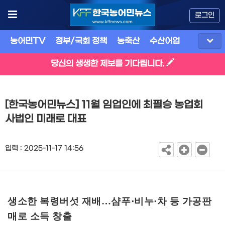
로그인
농어민TV
정부/국회 정책
농축산
수산어업
식품
유
당신의 생생한 제보를 기다립니다.
[한국농어민뉴스] 11월 임업인에 최필승 농업회
사법인 미래로 대표
입력 : 2025-11-17 14:56
생소한 복령버섯 재배
…
샴푸
비누
차 등 가공판
·
·
매로 소득 창출