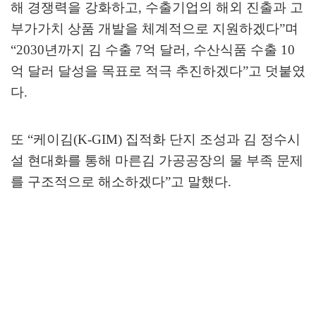
해 경쟁력을 강화하고
,
수출기업의 해외 진출과 고
부가가치 상품 개발을 체계적으로 지원하겠다
”
며
“2030
년까지 김 수출
7
억 달러
,
수산식품 수출
10
억 달러 달성을 목표로 적극 추진하겠다
”
고 덧붙였
다
.
또
“
케이김
(K-GIM)
집적화 단지 조성과 김 정수시
설 현대화를 통해 마른김 가공공장의 물 부족 문제
를 구조적으로 해소하겠다
”
고 말했다
.