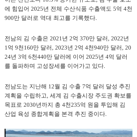
에 힘입어
2025
년 전체 수산식품 수출액도
5
억
4
천
900
만 달러로 역대 최고를 기록했다
.
전남의 김 수출은
2021
년
2
억
370
만 달러
, 2022
년
1
억
9
천
160
만 달러
, 2023
년
2
억
4
천
940
만 달러
, 20
24
년
3
억
6
천
440
만 달러에 이어
2025
년
4
억 달러
를 돌파하며 고성장세를 이어가고 있다
.
전남도는 지난해
12
월 김 수출
7
억 달러 달성 추진
계획을 수립하고
,
세계 김 수출시장 주도권 확보를
목표로
2030
년까지 총
4
천
235
억 원을 투입해 김
산업 육성 종합계획을 본격 추진 중이다
.