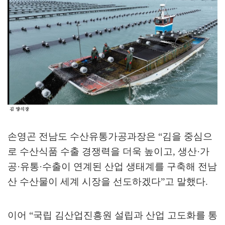
손영곤 전남도 수산유통가공과장은
“
김을 중심으
로 수산식품 수출 경쟁력을 더욱 높이고
,
생산
·
가
공
·
유통
·
수출이 연계된 산업 생태계를 구축해 전남
산 수산물이 세계 시장을 선도하겠다
”
고 말했다
.
이어
“
국립 김산업진흥원 설립과 산업 고도화를 통