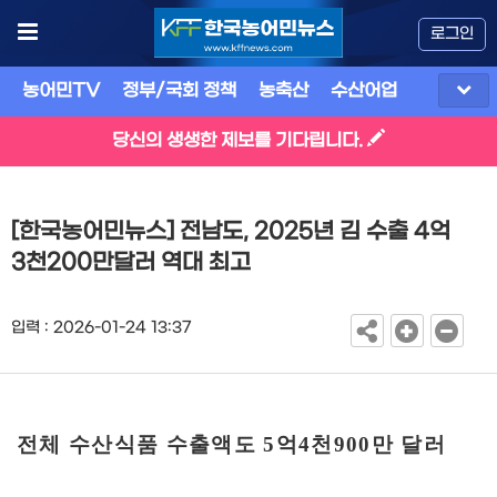
로그인
농어민TV
정부/국회 정책
농축산
수산어업
식품
유
당신의 생생한 제보를 기다립니다.
[한국농어민뉴스] 전남도, 2025년 김 수출 4억
3천200만달러 역대 최고
입력 : 2026-01-24 13:37
전체 수산식품 수출액도
5
억
4
천
900
만 달러