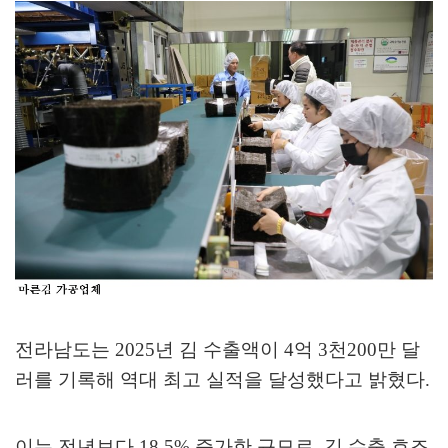
전라남도는
2025
년 김 수출액이
4
억
3
천
200
만 달
러를 기록해 역대 최고 실적을 달성했다고 밝혔다
.
이는 전년보다
18.5%
증가한 규모로
,
김 수출 호조