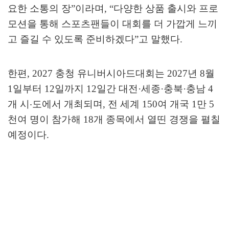
요한 소통의 장
”
이라며
, “
다양한 상품 출시와 프로
모션을 통해 스포츠팬들이 대회를 더 가깝게 느끼
고 즐길 수 있도록 준비하겠다
”
고 말했다
.
한편
, 2027
충청 유니버시아드대회는
2027
년
8
월
1
일부터
12
일까지
12
일간 대전
·
세종
·
충북
·
충남
4
개 시
‧
도에서 개최되며
,
전 세계
150
여 개국
1
만
5
천여 명이 참가해
18
개 종목에서 열띤 경쟁을 펼칠
예정이다
.