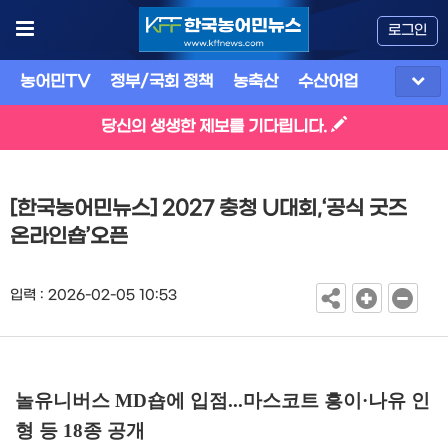
로그인
농어민TV
정부/국회 정책
농축산
수산어업
식품
유
당신의 생생한 제보를 기다립니다.
[한국농어민뉴스] 2027 충청 U대회,‘공식 굿즈
온라인숍’오픈
입력 : 2026-02-05 10:53
놀유니버스
MD
숍에 입점
...
마스코트 흥이
·
나유 인
형 등
18
종 공개