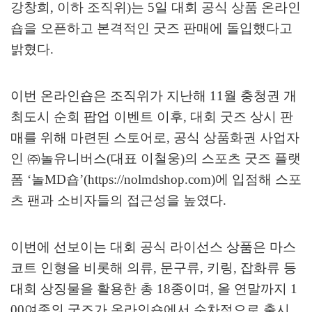
강창희
,
이하 조직위
)
는
5
일 대회 공식 상품 온라인
숍을 오픈하고 본격적인 굿즈 판매에 돌입했다고
밝혔다
.
이번 온라인숍은 조직위가 지난해
11
월 충청권 개
최도시 순회 팝업 이벤트 이후
,
대회 굿즈 상시 판
매를 위해 마련된 스토어로
,
공식 상품화권 사업자
인
㈜
놀유니버스
(
대표 이철웅
)
의 스포츠 굿즈 플랫
폼
‘
놀
MD
숍
’(https://nolmdshop.com)
에 입점해 스포
츠 팬과 소비자들의 접근성을 높였다
.
이번에 선보이는 대회 공식 라이선스 상품은 마스
코트 인형을 비롯해 의류
,
문구류
,
키링
,
잡화류 등
대회 상징물을 활용한 총
18
종이며
,
올 연말까지
1
00
여종의 굿즈가 온라인숍에서 순차적으로 출시