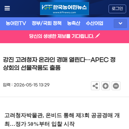
로그인
농어민TV
정부/국회 정책
농축산
수산어업
식품
유
당신의 생생한 제보를 기다립니다.
강진 고려청자 온라인 경매 열린다…APEC 정
상회의 선물작품도 출품
입력 : 2026-05-15 13:29
고려청자박물관
,
온비드 통해 제
3
회 공공경매 개
최
…
정가
50%
부터 입찰 시작