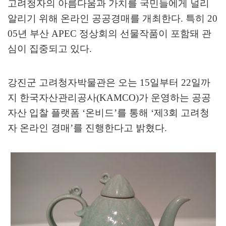
고려청자의 아름다움과 가치를 국민들에게 널리
알리기 위해 온라인 공공경매를 개최한다
.
특히
20
05
년 부산
APEC
정상회의 선물작품이 포함돼 관
심이 집중되고 있다
.
강진군 고려청자박물관은 오는
15
일부터
22
일까
지 한국자산관리공사
(KAMCO)
가 운영하는 공공
자산 입찰 플랫폼
‘
온비드
’
를 통해
‘
제
3
회 고려청
자 온라인 경매
’
를 진행한다고 밝혔다
.