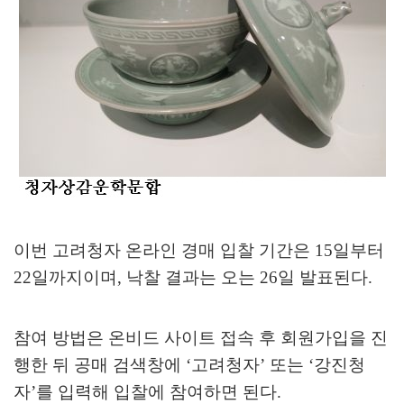
이번 고려청자 온라인 경매 입찰 기간은
15
일부터
22
일까지이며
,
낙찰 결과는 오는
26
일 발표된다
.
참여 방법은 온비드 사이트 접속 후 회원가입을 진
행한 뒤 공매 검색창에
‘
고려청자
’
또는
‘
강진청
자
’
를 입력해 입찰에 참여하면 된다
.