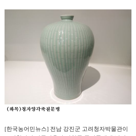
[한국농어민뉴스] 전남 강진군 고려청자박물관이