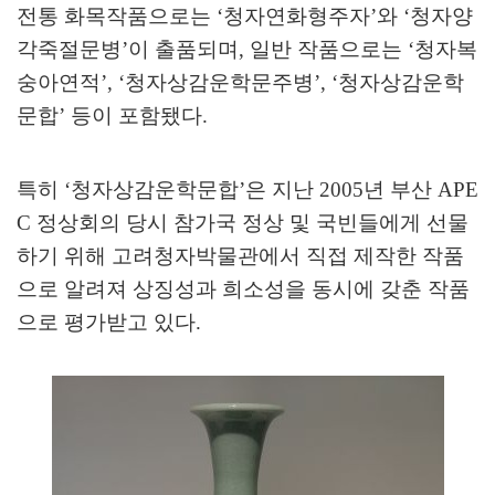
전통 화목작품으로는
‘
청자연화형주자
’
와
‘
청자양
각죽절문병
’
이 출품되며
,
일반 작품으로는
‘
청자복
숭아연적
’, ‘
청자상감운학문주병
’, ‘
청자상감운학
문합
’
등이 포함됐다
.
특히
‘
청자상감운학문합
’
은 지난
2005
년 부산
APE
C
정상회의 당시 참가국 정상 및 국빈들에게 선물
하기 위해 고려청자박물관에서 직접 제작한 작품
으로 알려져 상징성과 희소성을 동시에 갖춘 작품
으로 평가받고 있다
.