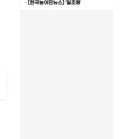
·
[한국농어민뉴스] ‘일조량
-
2