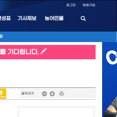
로그인
회원가입
편성표
기사제보
농어민몰
회
를 기다립니다.
글자크기