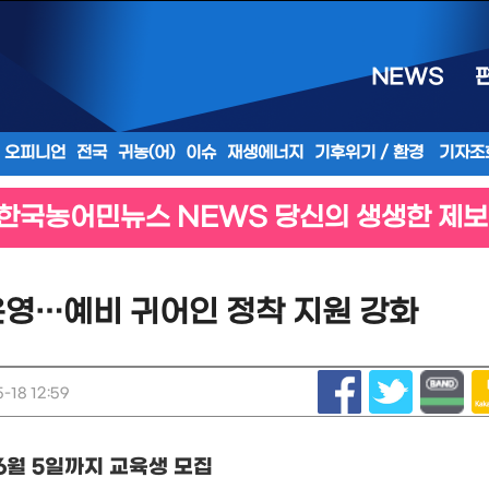
NEWS
오피니언
전국
귀농(어)
이슈
재생에너지
기후위기 / 환경
기자조
한국농어민뉴스 NEWS 당신의 생생한 제보
운영…예비 귀어인 정착 지원 강화
-18 12:59
6
월
5
일까지 교육생 모집