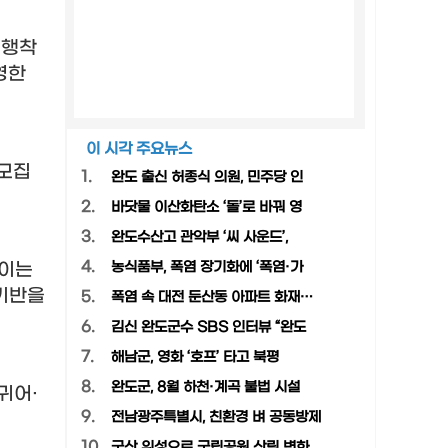
시행착
영한
이 시각 주요뉴스
 모집
1.
완도 출신 허종식 의원, 민주당 인
2.
바닷물 이산화탄소 ‘돌’로 바꿔 영
3.
완도수산고 관악부 ‘씨 사운드’,
4.
설이는
농식품부, 폭염 장기화에 ‘폭염·가
 기반을
5.
폭염 속 대전 둔산동 아파트 화재…
6.
김신 완도군수 SBS 인터뷰 “완도
7.
해남군, 영화 ‘호프’ 타고 북평
8.
완도군, 8월 하천·계곡 불법 시설
귀어
·
9.
전남광주특별시, 친환경 벼 공동방제
10.
국산 위성으로 국립공원 산림 변화