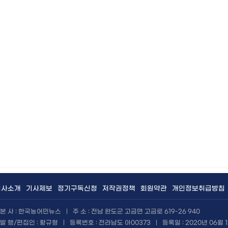
회사소개
기사제보
정기구독신청
저작권정책
회원약관
개인정보취급방침
본 사 : 한국농어민뉴스
|
주 소 : 전남 완도군 고금면 고금로 619-26 940
발 행/편집인 : 황규형
|
등록번호 : 전라남도 아00373
|
등록일 : 2020년 06월 