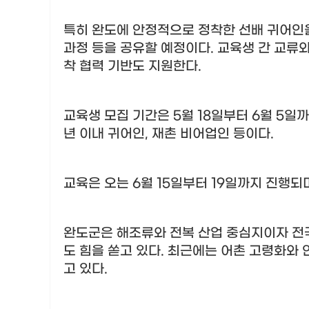
특히 완도에 안정적으로 정착한 선배 귀어인을
과정 등을 공유할 예정이다
.
교육생 간 교류와
착 협력 기반도 지원한다
.
교육생 모집 기간은
5
월
18
일부터
6
월
5
일까
년 이내 귀어인
,
재촌 비어업인 등이다
.
교육은 오는
6
월
15
일부터
19
일까지 진행되
완도군은 해조류와 전복 산업 중심지이자 전
도 힘을 쏟고 있다
.
최근에는 어촌 고령화와 
고 있다
.