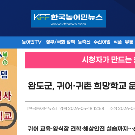
농어민TV
정부/국회 정책
농축산
수산어업
식품
유통
시청자가 만드는 
완도군, 귀어·귀촌 희망학교 
[한국농어민뉴스]
입력 2026-05-18 12:58
|
수정 2026-05
귀어 교육
·
양식장 견학
·
해상안전 실습까지
…