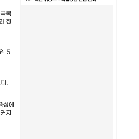
 극복
과 정
전입
5
된다
.
 육성에
 커지