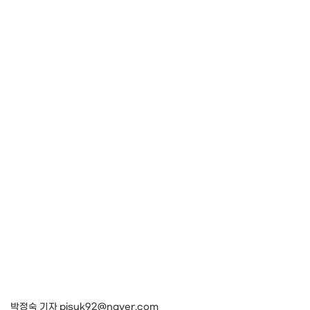
박정숙 기자 pjsuk92@naver.com