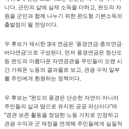
니다
군민의 삶에 실제 소득을 더하고
완도의 자
.
,
원을 군민과 함께 나누기 위한 완도형 기본소득의
출발점이 될 전망이다
.
우 후보가 제시한
대 연금은
풍경연금
충의연금
3
‘
·
·
바다연금
으로 구성된다
먼저 풍경연금은 청산도
’
.
등 완도의 아름다운 자연경관을 주민들이 오랜 시
간 가꿔온 노동의 결과물로 보고
관광 수익 일부
,
를 주민에게 환원하는 정책이다
.
우 후보는
완도의 풍경은 단순한 자연이 아니라
“
주민들의 삶과 땀으로 유지된 공공 자산이다
며
”
경관 보존 활동을 정당한 노동 가치로 인정하고
“
관광 수익과 군 재정을 연계해 주민들에게 실질적