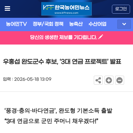
로그인
농어민TV
정부/국회 정책
농축산
수산어업
식품
유
당신의 생생한 제보를 기다립니다.
우홍섭 완도군수 후보, ‘3대 연금 프로젝트’ 발표
입력 : 2026-05-18 13:09
풍경
충의
바다연금
완도형 기본소득 출발
‘
·
·
’,
대 연금으로 군민 주머니 채우겠다
“3
!”