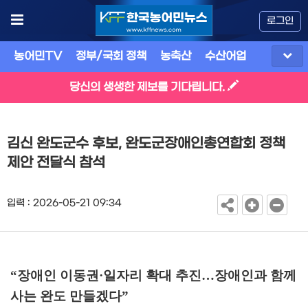
로그인
농어민TV
정부/국회 정책
농축산
수산어업
식품
유
당신의 생생한 제보를 기다립니다.
김신 완도군수 후보, 완도군장애인총연합회 정책
제안 전달식 참석
입력 : 2026-05-21 09:34
“
장애인 이동권
·
일자리 확대 추진
…
장애인과 함께
사는 완도 만들겠다
”