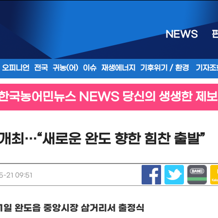
NEWS
오피니언
전국
귀농(어)
이슈
재생에너지
기후위기 / 환경
기자조
한국농어민뉴스 NEWS 당신의 생생한 제보
개최…“새로운 완도 향한 힘찬 출발”
-21 09:51
1
일 완도읍 중앙시장 삼거리서 출정식