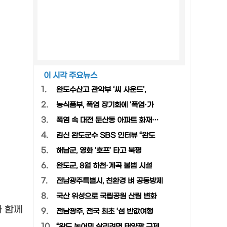
이 시각 주요뉴스
1.
완도수산고 관악부 ‘씨 사운드’,
2.
농식품부, 폭염 장기화에 ‘폭염·가
3.
폭염 속 대전 둔산동 아파트 화재…
4.
김신 완도군수 SBS 인터뷰 “완도
5.
해남군, 영화 ‘호프’ 타고 북평
6.
완도군, 8월 하천·계곡 불법 시설
7.
전남광주특별시, 친환경 벼 공동방제
8.
국산 위성으로 국립공원 산림 변화
 함께
9.
전남광주, 전국 최초 ‘섬 반값여행
10.
“완도 농어민 살리려면 태양광 규제