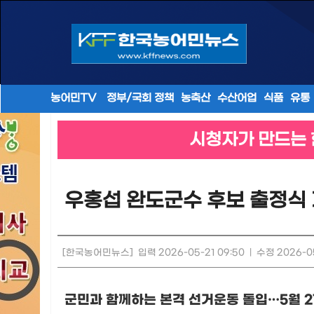
농어민TV
정부/국회 정책
농축산
수산어업
식품
유통
시청자가 만드는 
우홍섭 완도군수 후보 출정식 
[한국농어민뉴스]
입력 2026-05-21 09:50
|
수정 2026-05
군민과 함께하는 본격 선거운동 돌입
…
5
월
2