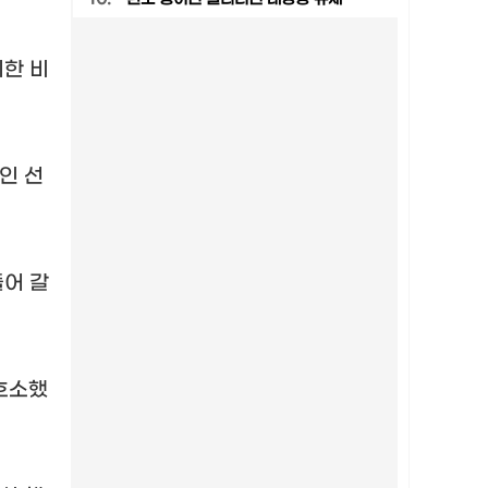
위한 비
인 선
들어 갈
호소했