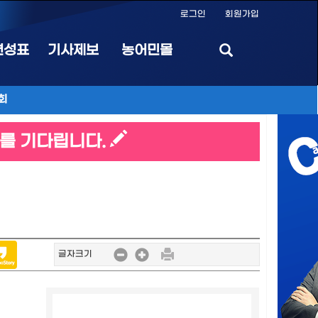
로그인
회원가입
편성표
기사제보
농어민몰
회
를 기다립니다.
글자크기