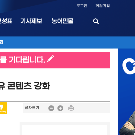
로그인
회원가입
편성표
기사제보
농어민몰
회
를 기다립니다.
유 콘텐츠 강화
글자크기