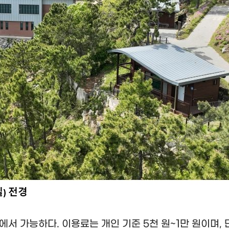
에서 가능하다
.
이용료는 개인 기준
5
천 원
~1
만 원이며
,