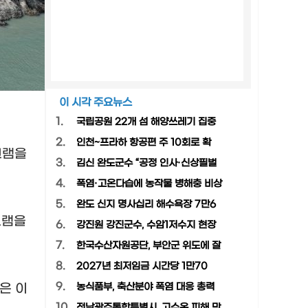
이 시각 주요뉴스
1.
국립공원 22개 섬 해양쓰레기 집중
2.
인천~프라하 항공편 주 10회로 확
그램을
3.
김신 완도군수 “공정 인사·신상필벌
4.
폭염·고온다습에 농작물 병해충 비상
5.
완도 신지 명사십리 해수욕장 7만6
그램을
6.
강진원 강진군수, 수암1저수지 현장
7.
한국수산자원공단, 부안군 위도에 잘
8.
2027년 최저임금 시간당 1만70
9.
은 이
농식품부, 축산분야 폭염 대응 총력
10.
전남광주통합특별시, 고수온 피해 막