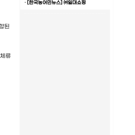
·
[한국농어민뉴스] ㈜일대쇼핑
결합된
 체류