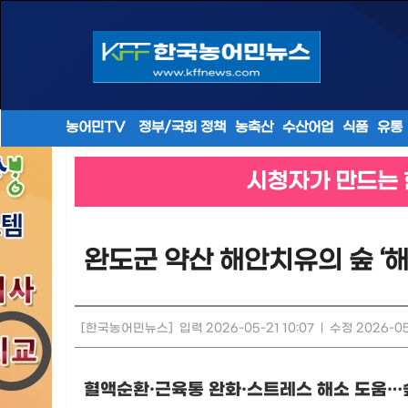
농어민TV
정부/국회 정책
농축산
수산어업
식품
유통
시청자가 만드는 
완도군 약산 해안치유의 숲 ‘
[한국농어민뉴스]
입력 2026-05-21 10:07
|
수정 2026-05-
혈액순환
·
근육통 완화
·
스트레스 해소 도움
…