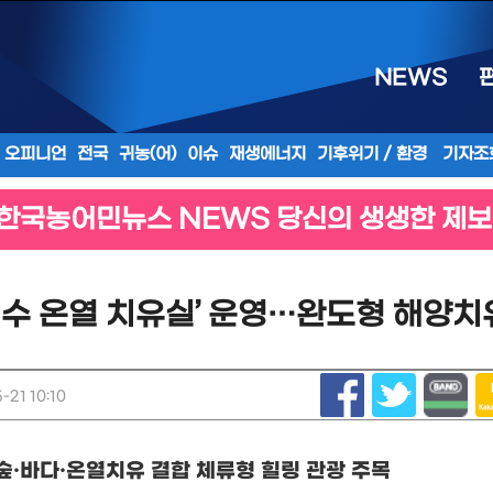
NEWS
오피니언
전국
귀농(어)
이슈
재생에너지
기후위기 / 환경
기자조
한국농어민뉴스 NEWS 당신의 생생한 제보
해수 온열 치유실’ 운영…완도형 해양치
21 10:10
숲
·
바다
·
온열치유 결합 체류형 힐링 관광 주목