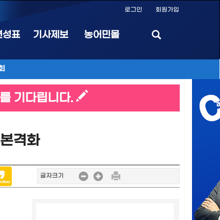
로그인
회원가입
편성표
기사제보
농어민몰
회
를 기다립니다.
 본격화
글자크기