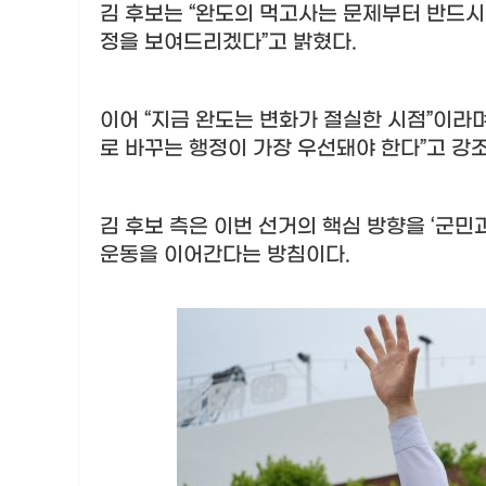
김 후보는
“
완도의 먹고사는 문제부터 반드시
정을 보여드리겠다
”
고 밝혔다
.
이어
“
지금 완도는 변화가 절실한 시점
”
이라
로 바꾸는 행정이 가장 우선돼야 한다
”
고 강
김 후보 측은 이번 선거의 핵심 방향을
‘
군민과
운동을 이어간다는 방침이다
.