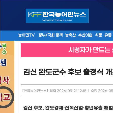
농어민TV
정부/국회 정책
농축산
수산어업
식품
유통
시청자가 만드는 
김신 완도군수 후보 출정식 개
[한국농어민뉴스]
입력 2026-05-21 12:15
|
수정 2026-05-
김신 후보
,
완도경제
·
전복산업
·
청년유출 해법