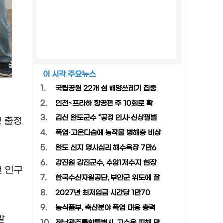
이 시각 주요뉴스
1.
국립공원 22개 섬 해양쓰레기 집중
2.
인천~프라하 항공편 주 10회로 확
3.
김신 완도군수 “공정 인사·신상필벌
모 출정
4.
폭염·고온다습에 농작물 병해충 비상
5.
완도 신지 명사십리 해수욕장 7만6
6.
강진원 강진군수, 수암1저수지 현장
 인구
7.
한국수산자원공단, 부안군 위도에 잘
8.
2027년 최저임금 시간당 1만70
9.
농식품부, 축산분야 폭염 대응 총력
발
10.
전남광주통합특별시, 고수온 피해 막