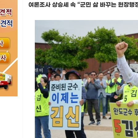
여론조사 상승세 속
“
군민 삶 바꾸는 현장행