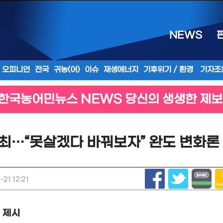
NEWS
오피니언
전국
귀농(어)
이슈
재생에너지
기후위기 / 환경
기자조
한국농어민뉴스 NEWS 당신의 생생한 제보
최…“못살겠다 바꿔보자” 완도 변화론
21 12:21
 제시