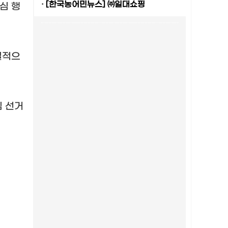
·
[한국농어민뉴스] ㈜일대쇼핑
심 행
질적으
심 선거