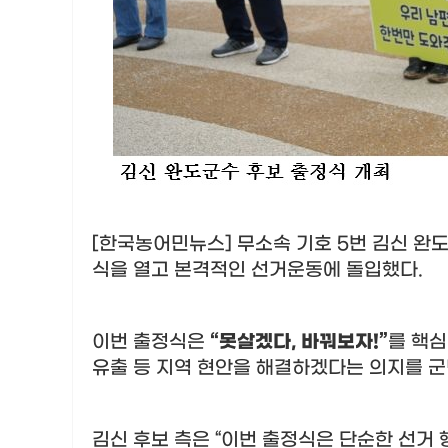
[한국농어민뉴스] 무소속 기호
5
번 김신 완
식을 열고 본격적인 선거운동에 돌입했다
.
이번 출정식은
“
못살겠다
,
바꿔보자
!”
를 핵
유출 등 지역 현안을 해결하겠다는 의지를 
김신 후보 측은
“
이번 출정식은 단순한 선거 