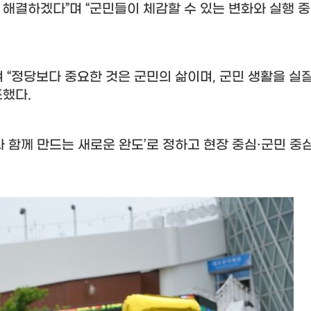
 해결하겠다
”
며
“
군민들이 체감할 수 있는 변화와 실행 중
며
“
정당보다 중요한 것은 군민의 삶이며
,
군민 생활을 실
조했다
.
 함께 만드는 새로운 완도
’
로 정하고 현장 중심
·
군민 중