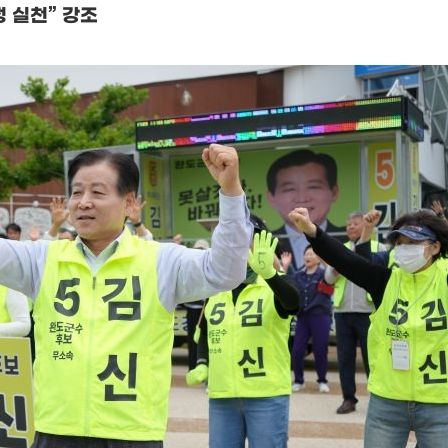
정 실천
”
강조