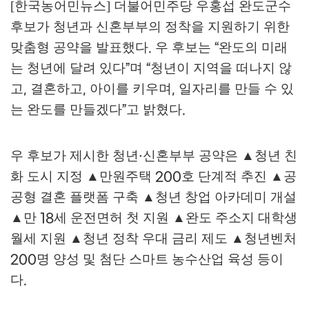
[한국농어민뉴스] 더불어민주당 우홍섭 완도군수
후보가 청년과 신혼부부의 정착을 지원하기 위한
맞춤형 공약을 발표했다
우 후보는
완도의 미래
.
“
는 청년에 달려 있다
며
청년이 지역을 떠나지 않
”
“
고
결혼하고
아이를 키우며
일자리를 만들 수 있
,
,
,
는 완도를 만들겠다
고 밝혔다
”
.
우 후보가 제시한 청년
신혼부부 공약은
▲
청년 친
·
화 도시 지정
▲
만원주택
호 단계적 추진
▲
공
200
공형 결혼 플랫폼 구축
▲
청년 창업 아카데미 개설
▲
만
세 운전면허 첫 지원
▲
완도 주소지 대학생
18
월세 지원
▲
청년 정착 우대 금리 제도
▲
청년벤처
명 양성 및 첨단 스마트 농수산업 육성 등이
200
다
.