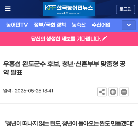
로그인
농어민TV
정부/국회 정책
농축산
수산어업
식품
유
당신의 생생한 제보를 기다립니다.
우홍섭 완도군수 후보, 청년·신혼부부 맞춤형 공
약 발표
입력 : 2026-05-25 18:41
청년이 떠나지 않는 완도
청년이 돌아오는 완도 만들겠다
“
,
!”