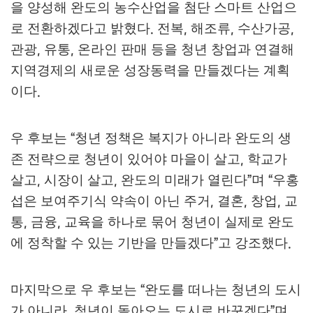
을 양성해 완도의 농수산업을 첨단 스마트 산업으
로 전환하겠다고 밝혔다
전복
해조류
수산가공
.
,
,
,
관광
유통
온라인 판매 등을 청년 창업과 연결해
,
,
지역경제의 새로운 성장동력을 만들겠다는 계획
이다
.
우 후보는
청년 정책은 복지가 아니라 완도의 생
“
존 전략으로 청년이 있어야 마을이 살고
학교가
,
살고
시장이 살고
완도의 미래가 열린다
며
우홍
,
,
”
“
섭은 보여주기식 약속이 아닌 주거
결혼
창업
교
,
,
,
통
금융
교육을 하나로 묶어 청년이 실제로 완도
,
,
에 정착할 수 있는 기반을 만들겠다
고 강조했다
”
.
마지막으로 우 후보는
완도를 떠나는 청년의 도시
“
가 아니라
청년이 돌아오는 도시로 바꾸겠다
며
,
”