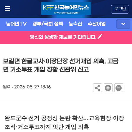
로그인
농어민TV
정부/국회 정책
농축산
수산어업
식품
유
당신의 생생한 제보를 기다립니다.
보길면 한글교사·이장단장 선거개입 의혹, 고금
면 거소투표 개입 정황 선관위 신고
입력 : 2026-05-27 18:16
완도군수 선거 공정성 논란 확산
…
교육현장
·
이장
조직
·
거소투표까지 잇단 개입 의혹