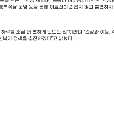
도를 만든 주인공
”
이라며
“
목욕비
·
이미용비
5
만 원 인상
행복식당 운영 등을 통해 어르신이 외롭지 않고 불편하지
하루를 조금 더 편하게 만드는 일
”
이라며
“
건강과 이동
,
인복지 정책을 추진하겠다
”
고 밝혔다
.