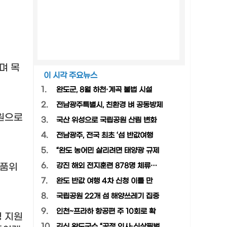
며 목
이 시각 주요뉴스
1.
완도군, 8월 하천·계곡 불법 시설
2.
전남광주특별시, 친환경 벼 공동방제
원으로
3.
국산 위성으로 국립공원 산림 변화
4.
전남광주, 전국 최초 ‘섬 반값여행
5.
“완도 농어민 살리려면 태양광 규제
6.
 품위
강진 해외 전지훈련 878명 체류…
7.
완도 반값 여행 4차 신청 이틀 만
8.
국립공원 22개 섬 해양쓰레기 집중
9.
인천~프라하 항공편 주 10회로 확
형 지원
10.
김신 완도군수 “공정 인사·신상필벌