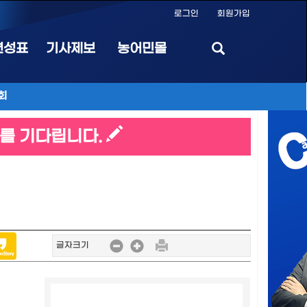
로그인
회원가입
편성표
기사제보
농어민몰
회
를 기다립니다.
글자크기