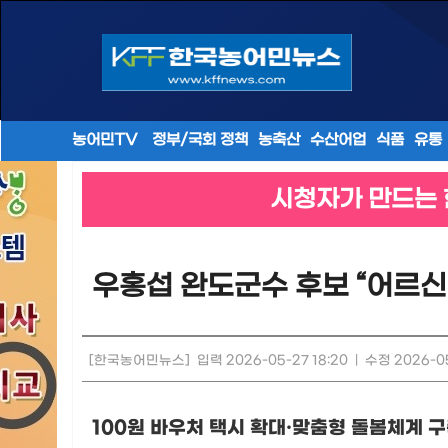
농어민TV
정부/국회 정책
농축산
수산어업
식품
유통
시청자가 만드는 
우홍섭 완도군수 후보 “어르신
[한국농어민뉴스]
입력 2026-05-27 18:20
|
수정 2026-05
100
원 바우처 택시 확대
·
맞춤형 돌봄체계 