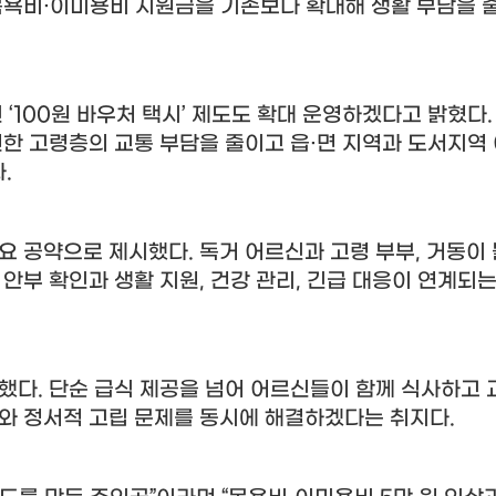
목욕비
·
이미용비 지원금을 기존보다 확대해 생활 부담을 
인
‘100
원 바우처 택시
’
제도도 확대 운영하겠다고 밝혔다
편한 고령층의 교통 부담을 줄이고 읍
·
면 지역과 도서지역
다
.
주요 공약으로 제시했다
.
독거 어르신과 고령 부부
,
거동이
 안부 확인과 생활 지원
,
건강 관리
,
긴급 대응이 연계되는
표했다
.
단순 급식 제공을 넘어 어르신들이 함께 식사하고
제와 정서적 고립 문제를 동시에 해결하겠다는 취지다
.