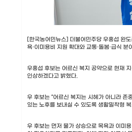
[한국농어민뉴스] 더불어민주당 우홍섭 완도
욕
·
이미용비 지원 확대와 교통
·
돌봄
·
급식 분
우홍섭 후보는 어르신 복지 공약으로 현재 지
인상하겠다고 밝혔다
.
우 후보는
“
어르신 복지는 시혜가 아니라 존
있는 노후를 보내실 수 있도록 생활밀착형 
우 후보는 먼저 물가 상승으로 목욕과 이미용