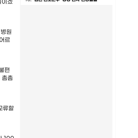
줄이겠
.
병원
 어르
 불편
 촘촘
 교류할