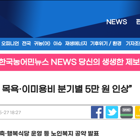
NEWS
오피니언
전국
귀농(어)
이슈
재생에너지
기후위기 / 환경
기자조
한국농어민뉴스 NEWS 당신의 생생한 제보
 목욕·이미용비 분기별 5만 원 인상”
-27 18:27
구축
·
행복식당 운영 등 노인복지 공약 발표