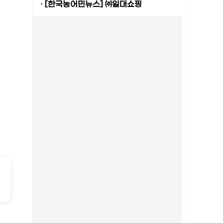
·
[한국농어민뉴스] ㈜일대쇼핑
-
2