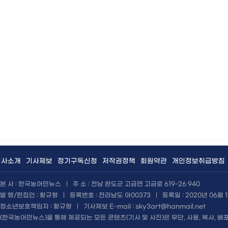
회사소개
기사제보
정기구독신청
저작권정책
회원약관
개인정보취급방침
본 사 : 한국농어민뉴스
|
주 소 : 전남 완도군 고금면 고금로 619-26 940
발 행/편집인 : 황규형
|
등록번호 : 전라남도 아00373
|
등록일 : 2020년 06월 
청소년보호책임자 : 황규형
|
기사제보 E-mail : sky3art@hanmail.net
(한국농어민뉴스)을 통해 제공되는 모든 콘텐츠(기사 및 사진)은 무단, 사용, 복사, 