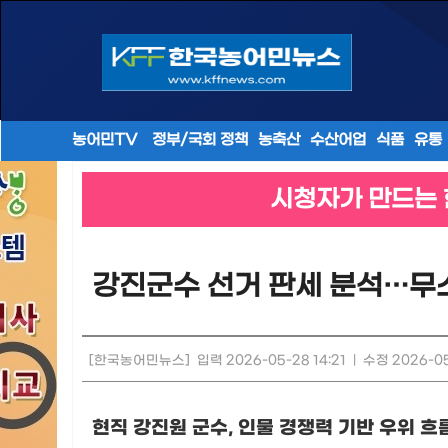
농어민TV
정부/국회 정책
농축산
수산어업
식품
유통
시청자가 만드는 
강진군수 선거 판세 분석…무소속
[한국농어민뉴스]
입력 2026-05-28 14:21
|
수정 2026-05
현직 강진원 군수
,
인물 경쟁력 기반 우위 흐