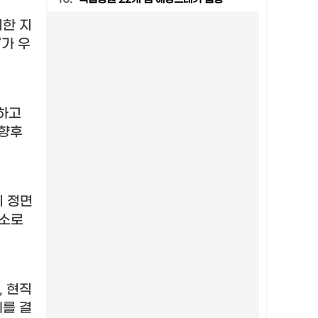
위한 지
’
가 우
하고
향후
이 정면
요소로
,
현직
세를 결