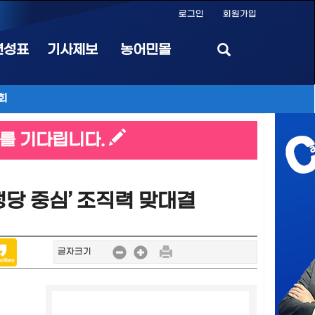
로그인
회원가입
편성표
기사제보
농어민몰
회
를 기다립니다.
정당 중심’ 조직력 맞대결
글자크기