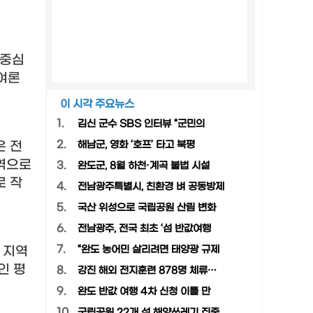
 중심
여론
이 시각 주요뉴스
1.
김신 군수 SBS 인터뷰 “군민의
2.
은 전
해남군, 영화 ‘호프’ 타고 북평
지역으로
3.
완도군, 8월 하천·계곡 불법 시설
로 작
4.
전남광주특별시, 친환경 벼 공동방제
5.
국산 위성으로 국립공원 산림 변화
6.
전남광주, 전국 최초 ‘섬 반값여행
7.
.
지역
“완도 농어민 살리려면 태양광 규제
인 평
8.
강진 해외 전지훈련 878명 체류…
9.
완도 반값 여행 4차 신청 이틀 만
10.
국립공원 22개 섬 해양쓰레기 집중