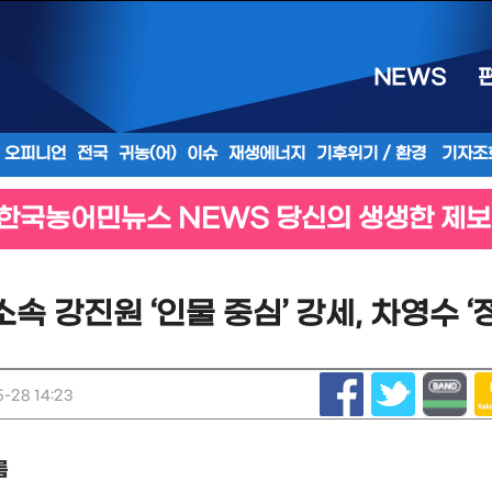
NEWS
오피니언
전국
귀농(어)
이슈
재생에너지
기후위기 / 환경
기자조
한국농어민뉴스 NEWS 당신의 생생한 제보
 강진원 ‘인물 중심’ 강세, 차영수 ‘
-28 14:23
름