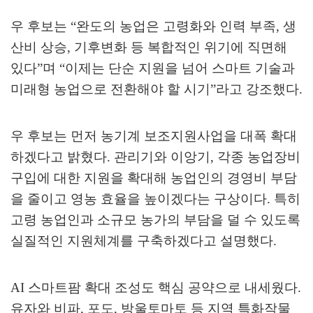
우 후보는
“
완도의 농업은 고령화와 인력 부족
,
생
산비 상승
,
기후변화 등 복합적인 위기에 직면해
있다
”
며
“
이제는 단순 지원을 넘어 스마트 기술과
미래형 농업으로 전환해야 할 시기
”
라고 강조했다
.
우 후보는 먼저 농기계 보조지원사업을 대폭 확대
하겠다고 밝혔다
.
관리기와 이앙기
,
각종 농업장비
구입에 대한 지원을 확대해 농업인의 경영비 부담
을 줄이고 영농 효율을 높이겠다는 구상이다
.
특히
고령 농업인과 소규모 농가의 부담을 덜 수 있도록
실질적인 지원체계를 구축하겠다고 설명했다
.
AI
스마트팜 확대 조성도 핵심 공약으로 내세웠다
.
유자와 비파
,
포도
,
방울토마토 등 지역 특화작물