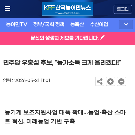
로그인
농어민TV
정부/국회 정책
농축산
수산어업
식품
유
당신의 생생한 제보를 기다립니다.
민주당 우홍섭 후보, “농가소득 크게 올리겠다!”
입력 : 2026-05-31 11:01
농기계 보조지원사업 대폭 확대...
농업
·
축산 스마
트 혁신
,
미래농업 기반 구축