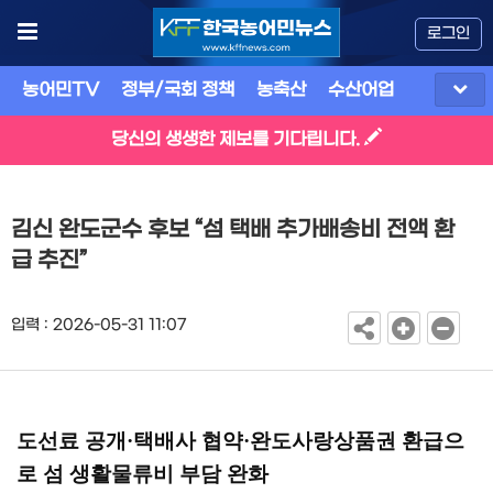
로그인
농어민TV
정부/국회 정책
농축산
수산어업
식품
유
당신의 생생한 제보를 기다립니다.
김신 완도군수 후보 “섬 택배 추가배송비 전액 환
급 추진”
입력 : 2026-05-31 11:07
도선료 공개
·
택배사 협약
·
완도사랑상품권 환급으
로 섬 생활물류비 부담 완화