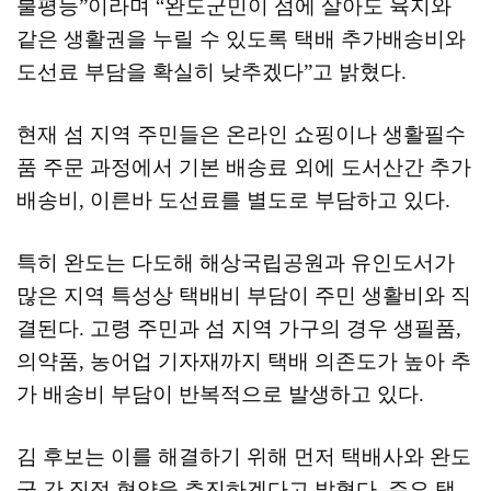
불평등
”
이라며
“
완도군민이 섬에 살아도 육지와
같은 생활권을 누릴 수 있도록 택배 추가배송비와
도선료 부담을 확실히 낮추겠다
”
고 밝혔다
.
현재 섬 지역 주민들은 온라인 쇼핑이나 생활필수
품 주문 과정에서 기본 배송료 외에 도서산간 추가
배송비
,
이른바 도선료를 별도로 부담하고 있다
.
특히 완도는 다도해 해상국립공원과 유인도서가
많은 지역 특성상 택배비 부담이 주민 생활비와 직
결된다
.
고령 주민과 섬 지역 가구의 경우 생필품
,
의약품
,
농어업 기자재까지 택배 의존도가 높아 추
가 배송비 부담이 반복적으로 발생하고 있다
.
김 후보는 이를 해결하기 위해 먼저 택배사와 완도
군 간 직접 협약을 추진하겠다고 밝혔다
.
주요 택