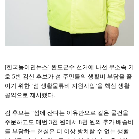
[한국농어민뉴스] 완도군수 선거에 나선 무소속 기
호
5
번 김신 후보가 섬 주민들의 생활비 부담을 줄
이기 위한
‘
섬 생활물류비 지원사업
’
을 핵심 생활
공약으로 제시했다
.
김 후보는
“
섬에 산다는 이유만으로 같은 물건을
주문하고도 매번
3
천 원에서
8
천 원의 추가 배송비
를 부담하는 현실은 더 이상 방치할 수 없는 생활