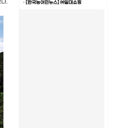
있다
.
·
[한국농어민뉴스] ㈜일대쇼핑