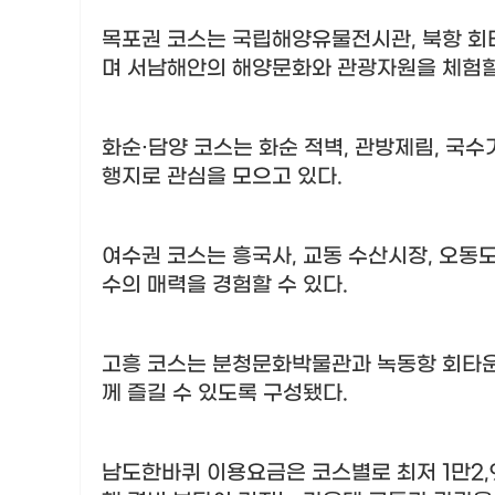
목포권 코스는 국립해양유물전시관
,
북항 회
며 서남해안의 해양문화와 관광자원을 체험할
화순
·
담양 코스는 화순 적벽
,
관방제림
,
국수
행지로 관심을 모으고 있다
.
여수권 코스는 흥국사
,
교동 수산시장
,
오동
수의 매력을 경험할 수 있다
.
고흥 코스는 분청문화박물관과 녹동항 회타
께 즐길 수 있도록 구성됐다
.
남도한바퀴 이용요금은 코스별로 최저
1
만
2,