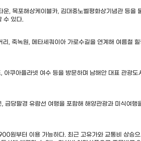
타운
,
목포해상케이블카
,
김대중노벨평화상기념관 등을 
 수 있다
.
거리
,
죽녹원
,
메타세쿼이아 가로수길을 연계해 여름철 힐
도
,
아쿠아플라넷 여수 등을 방문하며 남해안 대표 관광도
운
,
금당팔경 유람선 여행을 포함해 해양관광과 미식여행을
900
원부터 이용 가능하다
.
최근 고유가와 교통비 상승으