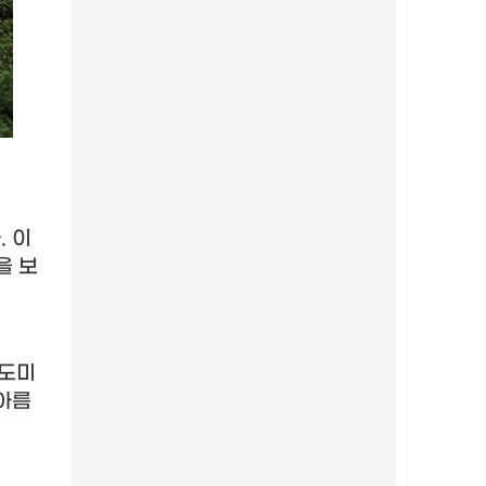
다
.
이
을 보
도미
아름