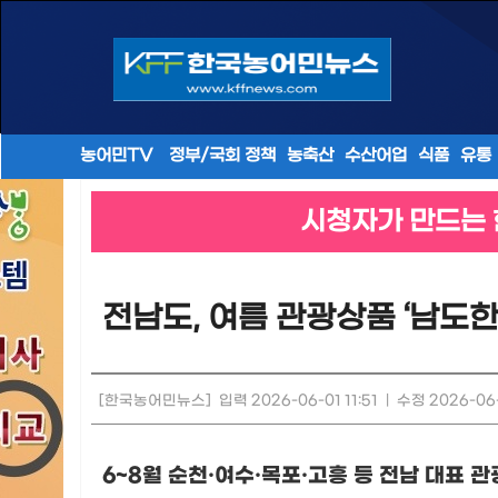
농어민TV
정부/국회 정책
농축산
수산어업
식품
유통
시청자가 만드는 
전남도, 여름 관광상품 ‘남도한
[한국농어민뉴스]
입력 2026-06-01 11:51
|
수정 2026-06-
6~8
월 순천
·
여수
·
목포
·
고흥 등 전남 대표 관