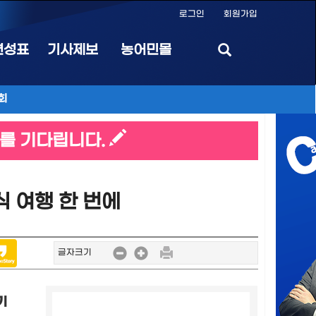
로그인
회원가입
편성표
기사제보
농어민몰
회
를 기다립니다.
식 여행 한 번에
글자크기
기