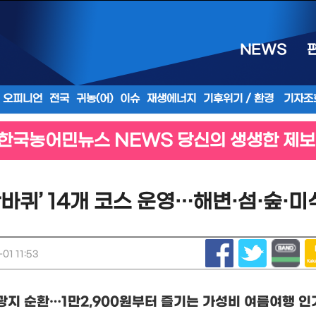
NEWS
오피니언
전국
귀농(어)
이슈
재생에너지
기후위기 / 환경
기자조
한국농어민뉴스 NEWS 당신의 생생한 제보
바퀴’ 14개 코스 운영…해변·섬·숲·미
01 11:53
광지 순환
…
1
만
2,900
원부터 즐기는 가성비 여름여행 인