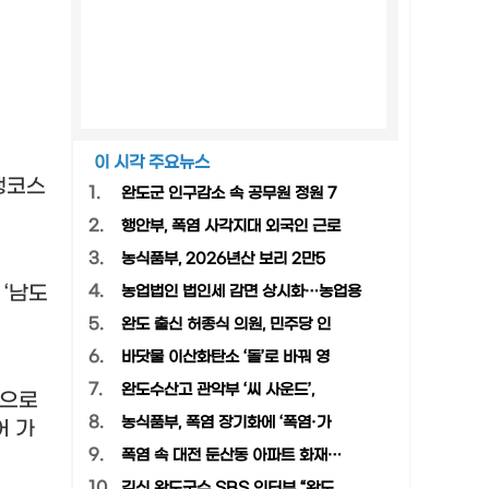
이 시각 주요뉴스
행코스
1.
완도군 인구감소 속 공무원 정원 7
2.
행안부, 폭염 사각지대 외국인 근로
3.
농식품부, 2026년산 보리 2만5
는
‘
남도
4.
농업법인 법인세 감면 상시화…농업용
5.
완도 출신 허종식 의원, 민주당 인
6.
바닷물 이산화탄소 ‘돌’로 바꿔 영
7.
완도수산고 관악부 ‘씨 사운드’,
정으로
8.
농식품부, 폭염 장기화에 ‘폭염·가
어 가
9.
폭염 속 대전 둔산동 아파트 화재…
10.
김신 완도군수 SBS 인터뷰 “완도