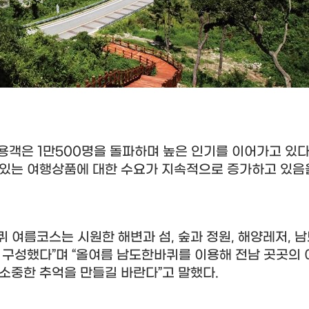
이용객은
1
만
500
명을 돌파하며 높은 인기를 이어가고 있
 있는 여행상품에 대한 수요가 지속적으로 증가하고 있음
퀴 여름코스는 시원한 해변과 섬
,
숲과 정원
,
해양레저
,
남
로 구성했다
”
며
“
올여름 남도한바퀴를 이용해 전남 곳곳의 
 소중한 추억을 만들길 바란다
”
고 말했다
.