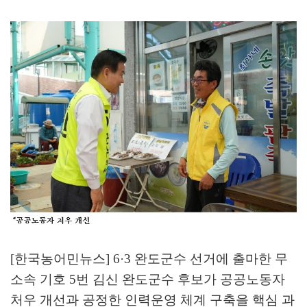
[한국농어민뉴스] 6·3
완도군수 선거에 출마한 무
소속 기호
5
번 김신 완도군수 후보가 공공노동자
처우 개선과 공정한 인력운영 체계 구축을 핵심 과