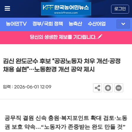
로그인
농어민TV
정부/국회 정책
농축산
수산어업
식품
유
당신의 생생한 제보를 기다립니다.
김신 완도군수 후보 “공공노동자 처우 개선·공정
채용 실현”…노동환경 개선 공약 제시
입력 : 2026-06-01 12:09
공무직 결원 신속 충원
·
복지포인트 확대 검토
·
노동
권 보호 약속
…
“
노동자가 존중받는 완도 만들 것
”