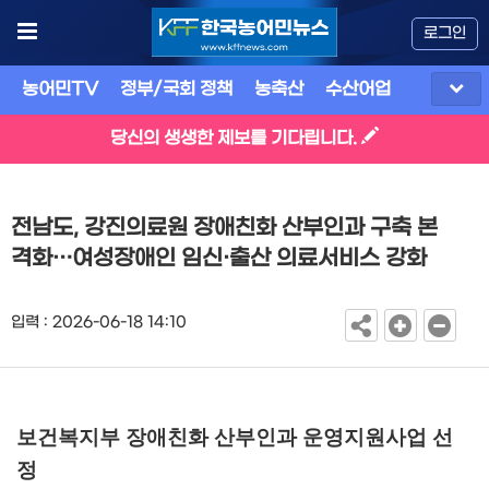
로그인
농어민TV
정부/국회 정책
농축산
수산어업
식품
유
당신의 생생한 제보를 기다립니다.
전남도, 강진의료원 장애친화 산부인과 구축 본
격화…여성장애인 임신·출산 의료서비스 강화
입력 : 2026-06-18 14:10
보건복지부 장애친화 산부인과 운영지원사업 선
정