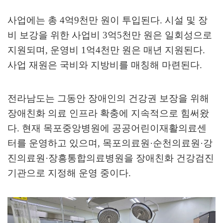
사업에는 총
4
억
9
천만 원이 투입된다
.
시설 및 장
비 보강을 위한 사업비
3
억
5
천만 원은 일회성으로
지원되며
,
운영비
1
억
4
천만 원은 매년 지원된다
.
사업 재원은 국비와 지방비를 매칭해 마련된다
.
전라남도는 그동안 장애인의 건강권 보장을 위해
장애친화 의료 인프라 확충에 지속적으로 힘써왔
다
.
현재 목포중앙병원에 공공어린이재활의료센
터를 운영하고 있으며
,
목포의료원
·
순천의료원
·
강
진의료원
·
장흥통합의료병원을 장애친화 건강검진
기관으로 지정해 운영 중이다
.