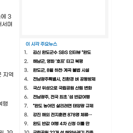
속에
3
어서며
이 시각 주요뉴스
1.
김신 완도군수 SBS 인터뷰 “완도
2.
해남군, 영화 ‘호프’ 타고 북평
3.
완도군, 8월 하천·계곡 불법 시설
 지역
4.
전남광주특별시, 친환경 벼 공동방제
5.
국산 위성으로 국립공원 산림 변화
6.
전남광주, 전국 최초 ‘섬 반값여행
여행
7.
“완도 농어민 살리려면 태양광 규제
8.
강진 해외 전지훈련 878명 체류…
9.
완도 반값 여행 4차 신청 이틀 만
10.
국립공원 22개 섬 해양쓰레기 집중