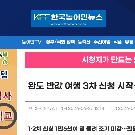
농어민TV
정부/국회 정책
농축산
수산어업
식품
유통
시청자가 만드는 
완도 반값 여행 3차 신청 시작
[한국농어민뉴스]
입력 2026-06-26 12:18
|
수정 2026-06
1·2
차 신청
1
만
6
천여 명 몰려 조기 마감
…
관