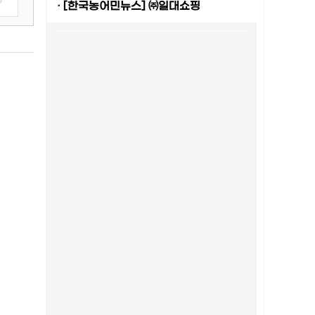
·
[한국농어민뉴스] ㈜일대쇼핑