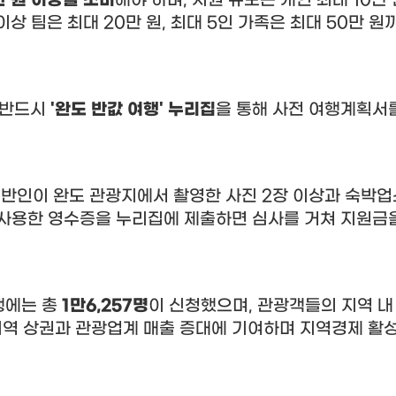
만 원 이상을 소비
해야 하며
,
지원 규모는 개인 최대
10
만 
 이상 팀은 최대
20
만 원
,
최대
5
인 가족은 최대
50
만 원
 반드시
'
완도 반값 여행
'
누리집
을 통해 사전 여행계획서
동반인이 완도 관광지에서 촬영한 사진
2
장 이상과 숙박업
사용한 영수증을 누리집에 제출하면 심사를 거쳐 지원금
행에는 총
1
만
6,257
명
이 신청했으며
,
관광객들의 지역 내
지역 상권과 관광업계 매출 증대에 기여하며 지역경제 활