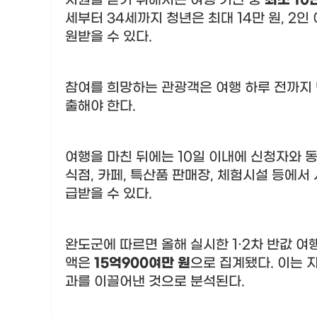
지원을 받기 위해서는 여행 기간 중
최소
10
세부터
34
세까지 청년은 최대
14
만 원
, 2
인
원받을 수 있다
.
참여를 희망하는 관광객은 여행 하루 전까지
출해야 한다
.
여행을 마친 뒤에는
10
일 이내에 신청자와 
식점
,
카페
,
특산품 판매장
,
체험시설 등에서 
급받을 수 있다
.
완도군에 따르면 올해 실시한
1·2
차 반값 여
액은
15
억
900
여만 원
으로 집계됐다
.
이는 
과를 이끌어낸 것으로 분석된다
.