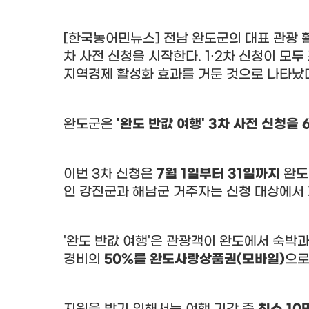
[한국농어민뉴스] 전남 완도군의 대표 관광
차 사전 신청을 시작한다
. 1·2
차 신청이 모두
지역경제 활성화 효과를 거둔 것으로 나타났
완도군은
'
완도 반값 여행
' 3
차 사전 신청을
이번
3
차 신청은
7
월
1
일부터
31
일까지
완도
인 강진군과 해남군 거주자는 신청 대상에서
'
완도 반값 여행
'
은 관광객이 완도에서 숙박과
경비의
50%
를 완도사랑상품권
(
모바일
)
으로