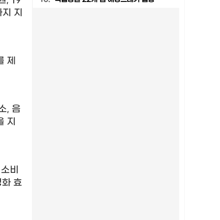
원
, 19
까지 지
를 제
소
,
음
을 지
 소비
성화 효