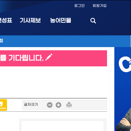
로그인
회원가입
편성표
기사제보
농어민몰
회
를 기다립니다.
글자크기