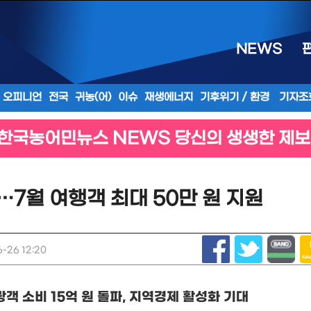
NEWS
오피니언
전국
귀농(어)
이슈
재생에너지
기후위기 / 환경
기자조
한국농어민뉴스 NEWS 당신의 생생한 제보
…7월 여행객 최대 50만 원 지원
-26 12:20
광객 소비
15
억 원 돌파
,
지역경제 활성화 기대