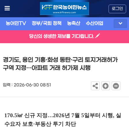
로그인
농어민TV
정부/국회 정책
농축산
수산어업
식품
유
당신의 생생한 제보를 기다립니다.
경기도, 용인 기흥·화성 동탄·구리 토지거래허가
구역 지정…아파트 거래 허가제 시행
입력 : 2026-06-30 08:51
170.5
㎢
신규 지정
…
2026
년
7
월
5
일부터 시행
,
실
수요자 보호
·
부동산 투기 차단