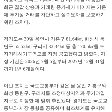
최근 집값 상승과 거래량 증가세가 이어지는 가운
데 투기성 거래를 차단하고 실수요자를 보호하기
위한 조치다
.
경기도는
30
일 용인시 기흥구
81.64
㎢
,
화성시 동
탄구
55.52
㎢
,
구리시
33.34
㎢
등 총
170.5
㎢
를 토
지거래허가구역으로 지정
·
공고했다고 밝혔다
.
지
정 기간은
2026
년
7
월
5
일부터
2027
년
12
월
31
일
까지
1
년
6
개월이다
.
이번 조치는 국토교통부가 같은 날 용인 기흥구와
화성 동탄구
,
구리시를 조정대상지역과 투기과열
지구로 지정한 데 맞춰 추진됐다
.
경기도는 국토교
통부와 시장 동향을 공유하며 협조체계를 유지해