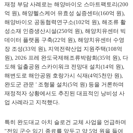
재정 부담 사례로는 해양바이오 스마트팩토리
(200
억 원
),
해양헬스케어 유효성 실증센터
(160
억 원
),
해양바이오 공동협력연구소
(102
억 원
),
해조류 활
성소재 인증생산시설
(250
억 원
),
해양치유센터 빅
데이터 플랫폼 구축
(22
억 원
),
해양치유센터 수영
장 조성
(33
억 원
),
지역전략산업 지원주택
(108
억
원
), 2026
프레 완도국제해조류박람회
(35
억 원
),
다
도해 일출공원 스카이워크 전망대 설치
(14
억 원
),
해변도로 해안공원 호랑가시 식재
(4
억
5
천만 원
),
완도군 관문
'
조형물 설치
(5
억 원
)
등을 거론하며
재정적자 상황에서도 추진된 대표적인 낭비성 사
업 사례라고 지적했다
.
특히 완도대교 아치 슬로건 교체 사업을 언급하며
"
전임 군수 임기 종료를 앞두고 약
5
억 원을 들여