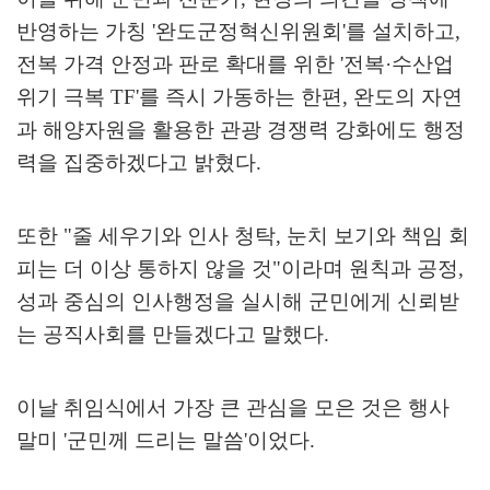
반영하는 가칭
'
완도군정혁신위원회
'
를 설치하고
,
전복 가격 안정과 판로 확대를 위한
'
전복
·
수산업
위기 극복
TF'
를 즉시 가동하는 한편
,
완도의 자연
과 해양자원을 활용한 관광 경쟁력 강화에도 행정
력을 집중하겠다고 밝혔다
.
또한
"
줄 세우기와 인사 청탁
,
눈치 보기와 책임 회
피는 더 이상 통하지 않을 것
"
이라며 원칙과 공정
,
성과 중심의 인사행정을 실시해 군민에게 신뢰받
는 공직사회를 만들겠다고 말했다
.
이날 취임식에서 가장 큰 관심을 모은 것은 행사
말미
'
군민께 드리는 말씀
'
이었다
.