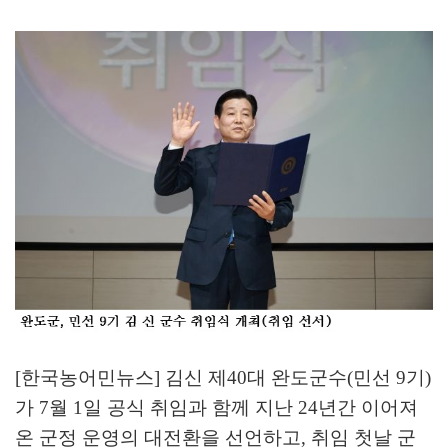
[한국농어민뉴스] 김신 제
40
대 완도군수
(
민선
9
기
)
가
7
월
1
일 공식 취임과 함께 지난
24
년간 이어져
온 군정 운영의 대전환을 선언하고
,
취임 첫날 군