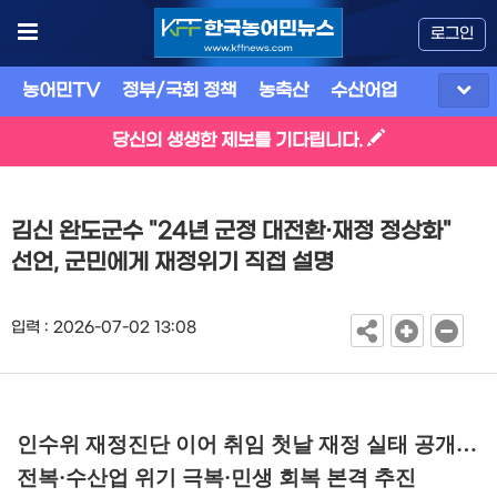
로그인
농어민TV
정부/국회 정책
농축산
수산어업
식품
유
당신의 생생한 제보를 기다립니다.
김신 완도군수 "24년 군정 대전환·재정 정상화"
선언, 군민에게 재정위기 직접 설명
입력 : 2026-07-02 13:08
인수위 재정진단 이어 취임 첫날 재정 실태 공개
…
전복
·
수산업 위기 극복
·
민생 회복 본격 추진