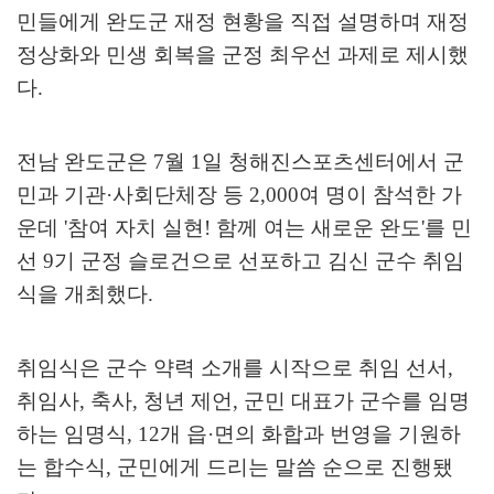
민들에게 완도군 재정 현황을 직접 설명하며 재정
정상화와 민생 회복을 군정 최우선 과제로 제시했
다
.
전남 완도군은
7
월
1
일 청해진스포츠센터에서 군
민과 기관
·
사회단체장 등
2,000
여 명이 참석한 가
운데
'
참여 자치 실현
!
함께 여는 새로운 완도
'
를 민
선
9
기 군정 슬로건으로 선포하고 김신 군수 취임
식을 개최했다
.
취임식은 군수 약력 소개를 시작으로 취임 선서
,
취임사
,
축사
,
청년 제언
,
군민 대표가 군수를 임명
하는 임명식
, 12
개 읍
·
면의 화합과 번영을 기원하
는 합수식
,
군민에게 드리는 말씀 순으로 진행됐