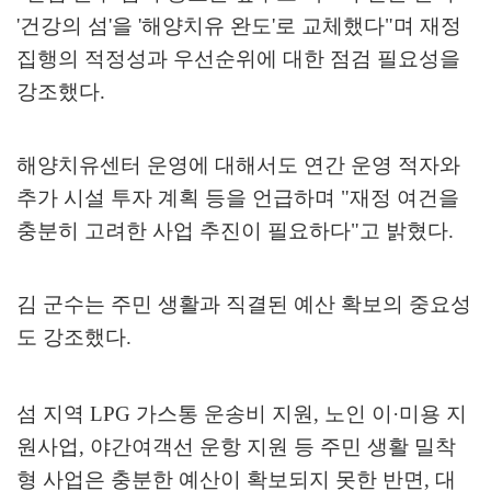
'
건강의 섬
'
을
'
해양치유 완도
'
로 교체했다
"
며 재정
집행의 적정성과 우선순위에 대한 점검 필요성을
강조했다
.
해양치유센터 운영에 대해서도 연간 운영 적자와
추가 시설 투자 계획 등을 언급하며
"
재정 여건을
충분히 고려한 사업 추진이 필요하다
"
고 밝혔다
.
김 군수는 주민 생활과 직결된 예산 확보의 중요성
도 강조했다
.
섬 지역
LPG
가스통 운송비 지원
,
노인 이
·
미용 지
원사업
,
야간여객선 운항 지원 등 주민 생활 밀착
형 사업은 충분한 예산이 확보되지 못한 반면
,
대