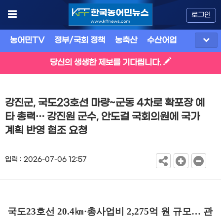
로그인
농어민TV
정부/국회 정책
농축산
수산어업
식품
유
당신의 생생한 제보를 기다립니다.
강진군, 국도23호선 마량~군동 4차로 확포장 예
타 총력… 강진원 군수, 안도걸 국회의원에 국가
계획 반영 협조 요청
입력 : 2026-07-06 12:57
국도
23
호선
20.4
㎞
·
총사업비
2,275
억 원 규모
…
관