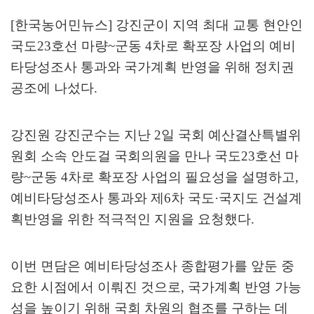
[한국농어민뉴스] 강진군이 지역 최대 교통 현안인
국도
23
호선 마량
~
군동
4
차로 확포장 사업의 예비
타당성조사 통과와 국가계획 반영을 위해 정치권
공조에 나섰다
.
강진원 강진군수는 지난
2
일 국회 예산결산특별위
원회 소속 안도걸 국회의원을 만나 국도
23
호선 마
량
~
군동
4
차로 확포장 사업의 필요성을 설명하고
,
예비타당성조사 통과와 제
6
차 국도
·
국지도 건설계
획반영을 위한 적극적인 지원을 요청했다
.
이번 면담은 예비타당성조사 종합평가를 앞둔 중
요한 시점에서 이뤄진 것으로
,
국가계획 반영 가능
성을 높이기 위해 국회 차원의 협조를 구하는 데