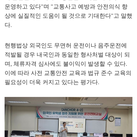
운영하고 있다
"
며
"
교통사고 예방과 안전의식 향
상에 실질적인 도움이 될 것으로 기대한다
"
고 말했
다
.
현행법상 외국인도 무면허 운전이나 음주운전에
적발될 경우 내국인과 동일한 형사처벌 대상이 되
며
,
체류자격 심사에도 불이익이 발생할 수 있다
.
이에 따라 사전 교통안전 교육과 법규 준수 교육의
필요성이 더욱 커지고 있다는 평가다
.