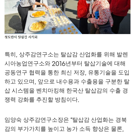
특히
상주감연구소는 탈삽감 산업화를 위해 발렌
,
시아농업연구소와
년부터 탈삽기술에 대해
2016
공동연구 협력을 통한 최신 저장
유통기술을 도입
,
하고 있으며
앞으로 내수용과 수출용을 구분한 탈
,
삽 시스템을 벤치마킹해 한국산 탈삽감의 수출 경
쟁력 강화를 추진할 방침이다
.
임양숙 상주감연구소장은
탈삽감 산업화는 경북
“
감의 부가가치를 높이고 농가 소득 향상은 물론
,