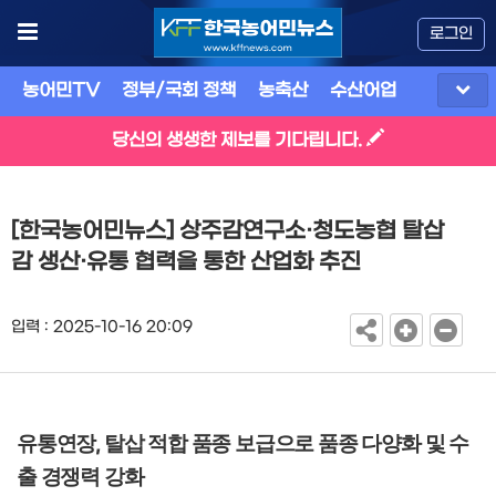
로그인
농어민TV
정부/국회 정책
농축산
수산어업
식품
유
당신의 생생한 제보를 기다립니다.
[한국농어민뉴스] 상주감연구소·청도농협 탈삽
감 생산·유통 협력을 통한 산업화 추진
입력 : 2025-10-16 20:09
유통연장
탈삽 적합 품종 보급으로 품종 다양화 및 수
,
출 경쟁력 강화