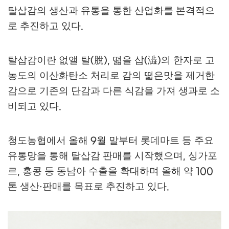
탈삽감의 생산과 유통을 통한 산업화를 본격적으
로 추진하고 있다
.
탈삽감이란 없앨 탈
脫
떫을 삽
澁
의 한자로 고
(
),
(
)
농도의 이산화탄소 처리로 감의 떫은맛을 제거한
감으로 기존의 단감과 다른 식감을 가져 생과로 소
비되고 있다
.
청도농협에서 올해
월 말부터 롯데마트 등 주요
9
유통망을 통해 탈삽감 판매를 시작했으며
싱가포
,
르
홍콩 등 동남아 수출을 확대하며 올해 약
,
100
톤 생산
판매를 목표로 추진하고 있다
·
.