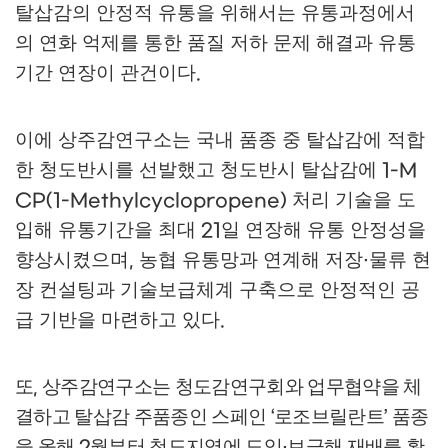
탈삽감의 안정적 유통을 위해서는 유통과정에서
의 연화 억제를 통한 품질 저하 문제 해결과 유통
기간 연장이 관건이다
.
이에 상주감연구소는 국내 품종 중 탈삽감에 적합
한 청도반시를 선발했고 청도반시 탈삽감에
1-M
처리 기술을 도
CP(1-Methylcyclopropene)
입해 유통기간을 최대
일 연장해 유통 안정성을
21
향상시켰으며
농협 유통망과 연계해 저장
물류 현
,
·
장 컨설팅과 기술보급체계 구축으로 안정적인 공
급 기반을 마련하고 있다
.
또
상주감연구소는 청도감연구회와 업무협약을 체
,
결하고 탈삽감 주품종인 스페인
로조브릴란트
품종
‘
’
을 올해
월부터 청도지역에 도입
보급해 재배를 확
2
·