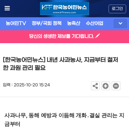
로그인
농어민TV
정부/국회 정책
농축산
수산어업
식품
유
당신의 생생한 제보를 기다립니다.
[한국농어민뉴스] 내년 사과농사, 지금부터 철저
한 과원 관리 필요
입력 : 2025-10-20 15:24
사과나무
동해 예방과 이듬해 개화
․
결실 관리는 지
,
금부터