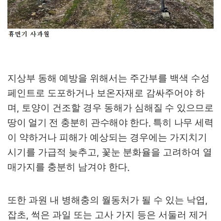
지상부 동해 예방을 위해서는 주간부를 백색 수성
페인트로 도포하거나 보온자재로 감싸주어야 하
며
토양이 건조할 경우 동해가 심해
질 수 있으므로
,
땅이 얼기 전 충분히 관수해야 한다
특히 나무 세력
.
이
약하거나 피해가 예상되는 경우에는 가지치기
시기를 가급적 늦추고
꽃눈 분화율을 고려하여 열
,
매가지를 충분히 남겨야 한다
.
또한 과원 내 병해충의 월동처가 될 수 있는 낙엽
,
잡초
썩은 과일 또는 고사 가지 등은 서둘러 제거
,