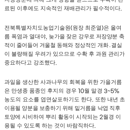
료된 이후에도 지속적인 재배관리가 필수적이다
.
전북특별자치도농업기술원
원장 최준열
은 올여
(
)
름 폭염과 열대야
늦가을 잦은 강우로 저장양분 축
,
적이 줄어들어 겨울철 동해와 정상적인
개화
․
결실
이 불량해질 우려가 있으므로 수확 후 과원 관리가
중요하다고 강조했다
.
과일을 생산한 사과나무의 회복을 위한 가을거름
은 만생종 품종인
후지의 경우
월 말경
10
3~5%
농도의 요소를 엽면살포하기도 한다
또한
내년 초
.
이용될 양분을 보충하기 위해 밑거름을 낙엽 직후
토양에
시비하여 뿌리 활동이 시작되는
월경 이
2
용될 수 있도록 하는 것이 바람직하다
.