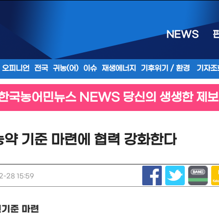
NEWS
오피니언
전국
귀농(어)
이슈
재생에너지
기후위기 / 환경
기자조
한국농어민뉴스 NEWS 당신의 생생한 제보
농약 기준 마련에 협력 강화한다
-28 15:59
전기준 마련