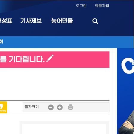
로그인
회원가입
편성표
기사제보
농어민몰
회
를 기다립니다.
글자크기