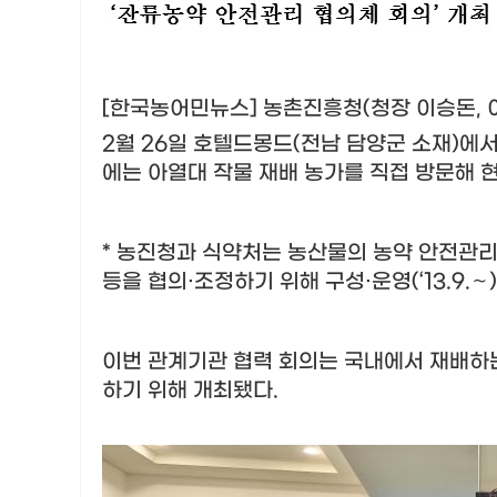
[
한국농어민뉴스
]
농촌진흥청
(
청장 이승돈
,
2
월
26
일 호텔드몽드
(
전남 담양군 소재
)
에
에는 아열대 작물 재배 농가를 직접 방문해
*
농진청과 식약처는 농산물의 농약 안전관리 
등을 협의
·
조정하기 위해 구성
·
운영
(‘13.9.
∼
)
이번 관계기관 협력 회의는 국내에서 재배하는
하기 위해 개최됐다
.