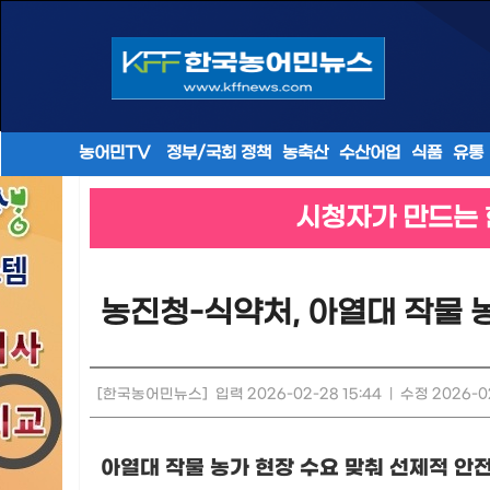
농어민TV
정부/국회 정책
농축산
수산어업
식품
유통
시청자가 만드는 
농진청-식약처, 아열대 작물 
[한국농어민뉴스]
입력 2026-02-28 15:44
|
수정 2026-02
아열대 작물 농가
현장
수요 맞춰 선제적 안