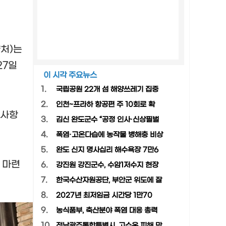
약처
)
는
27
일
이 시각 주요뉴스
1.
국립공원 22개 섬 해양쓰레기 집중
2.
인천~프라하 항공편 주 10회로 확
 사항
3.
김신 완도군수 “공정 인사·신상필벌
4.
폭염·고온다습에 농작물 병해충 비상
5.
완도 신지 명사십리 해수욕장 7만6
 마련
6.
강진원 강진군수, 수암1저수지 현장
7.
한국수산자원공단, 부안군 위도에 잘
8.
2027년 최저임금 시간당 1만70
9.
농식품부, 축산분야 폭염 대응 총력
10.
전남광주통합특별시, 고수온 피해 막