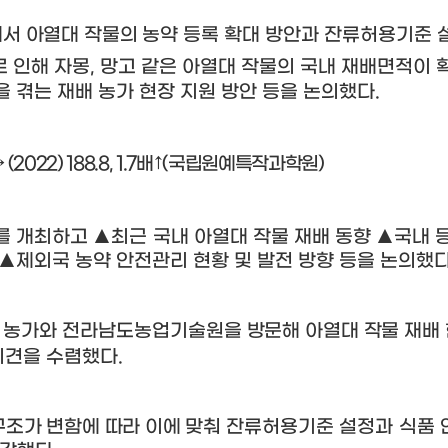
서 아열대 작물의 농약 등록
확대 방안과 잔류허용기준 
로 인해 자몽
,
망고 같은 아열대 작물의 국내 재배면적이 
 겪는 재배 농가 현장 지원 방안 등을 논의했다
.
→
(2022) 188.8, 1.7
배
↑
(
국립원예특작과학원
)
의를 개최하고
▲
최근 국내 아열대 작물 재배 동향
▲
국내 
▲
제외국 농약 안전관리 현황 및 발전 방향 등을 논의했
배 농가와 전라남도농업기술
원을 방문해 아열대 작물 재배
의견을 수렴했다
.
조가 변함에 따라 이에 맞춰
잔류허용기준 설정과 식품 