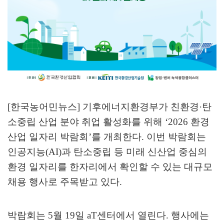
[한국농어민뉴스] 기후에너지환경부가 친환경
·
탄
소중립 산업 분야 취업 활성화를 위해
‘2026
환경
산업 일자리 박람회
’
를 개최한다
.
이번 박람회는
인공지능
(AI)
과 탄소중립 등 미래 신산업 중심의
환경 일자리를 한자리에서 확인할 수 있는 대규모
채용 행사로 주목받고 있다
.
박람회는
5
월
19
일
aT
센터에서 열린다
.
행사에는