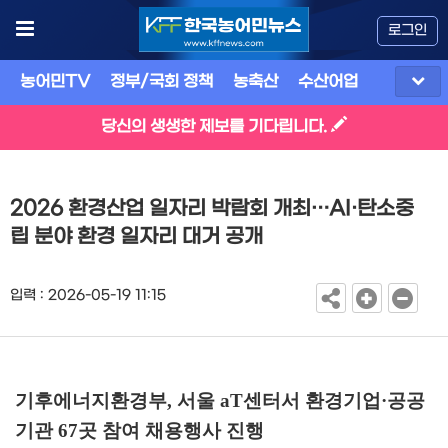
로그인
농어민TV
정부/국회 정책
농축산
수산어업
식품
유
당신의 생생한 제보를 기다립니다.
2026 환경산업 일자리 박람회 개최…AI·탄소중
립 분야 환경 일자리 대거 공개
입력 : 2026-05-19 11:15
기후에너지환경부
,
서울
aT
센터서 환경기업
·
공공
기관
67
곳 참여 채용행사 진행