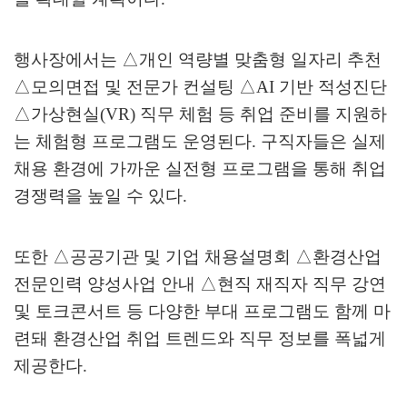
행사장에서는
△
개인 역량별 맞춤형 일자리 추천
△
모의면접 및 전문가 컨설팅
△
AI
기반 적성진단
△
가상현실
(VR)
직무 체험 등 취업 준비를 지원하
는 체험형 프로그램도 운영된다
.
구직자들은 실제
채용 환경에 가까운 실전형 프로그램을 통해 취업
경쟁력을 높일 수 있다
.
또한
△
공공기관 및 기업 채용설명회
△
환경산업
전문인력 양성사업 안내
△
현직 재직자 직무 강연
및 토크콘서트 등 다양한 부대 프로그램도 함께 마
련돼 환경산업 취업 트렌드와 직무 정보를 폭넓게
제공한다
.