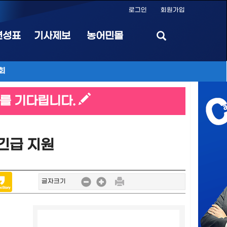
로그인
회원가입
편성표
기사제보
농어민몰
회
를 기다립니다.
 긴급 지원
글자크기