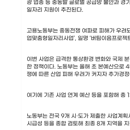
광 업종 등 중동발 글로벌 공급망 불안과 경
일자리 지원이 추진된다
.
고용노동부는 중동전쟁 여파로 피해가 우려
업맞춤형일자리사업
’,
일명
‘
버팀이음프로젝
이번 사업은 급격한 통상환경 변화와 국제 
한 정책이다
.
노동부는 올해 초 본예산으로
4
쟁에 따른 산업 피해 우려가 커지자 추가경
여기에 기존 사업 연계 예산 등을 포함해 총
노동부는 전국
9
개 시
·
도가 제출한 사업계획
시급성 등을 종합 검토해 최종
8
개 지역을 