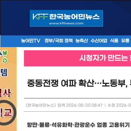
농어민TV
정부/국회 정책
농축산
수산어업
식품
유통
시청자가 만드는 
중동전쟁 여파 확산…노동부, 부
[한국농어민뉴스]
입력 2026-05-20 08:47
|
수정 2026-0
항만
·
물류
·
석유화학
·
관광운수 업종 고용위기