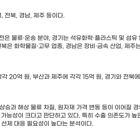
북
,
전북
,
경남
,
제주 등이다
.
전은 물류
·
운송 분야
,
경기는 석유화학
·
플라스틱 및 섬유
전북은 화학물질
·
고무 업종
,
경남은 장비
·
금속 산업
,
제주는
각각
20
억 원
,
부산과 제주에 각각
15
억 원
,
경기와 전북에
상승과 해상 물류 차질
,
원자재 가격 변동 등이 이어질 경
 가능성이 크다고 판단하고 있다
.
특히 수출 의존도가 높
 선제 대응 필요성이 높다는 분석이다
.