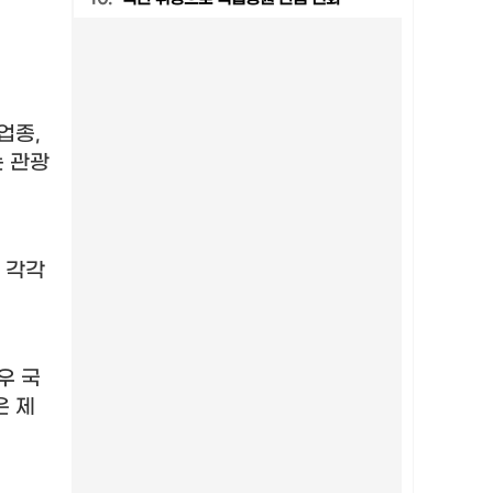
 업종
,
 관광
 각각
우 국
은 제