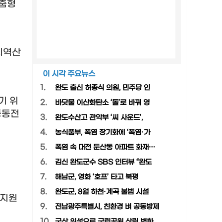
맞춤형
지역산
이 시각 주요뉴스
1.
완도 출신 허종식 의원, 민주당 인
기 위
2.
바닷물 이산화탄소 ‘돌’로 바꿔 영
중동전
3.
완도수산고 관악부 ‘씨 사운드’,
4.
농식품부, 폭염 장기화에 ‘폭염·가
5.
폭염 속 대전 둔산동 아파트 화재…
6.
김신 완도군수 SBS 인터뷰 “완도
7.
해남군, 영화 ‘호프’ 타고 북평
8.
완도군, 8월 하천·계곡 불법 시설
 지원
9.
전남광주특별시, 친환경 벼 공동방제
10.
국산 위성으로 국립공원 산림 변화