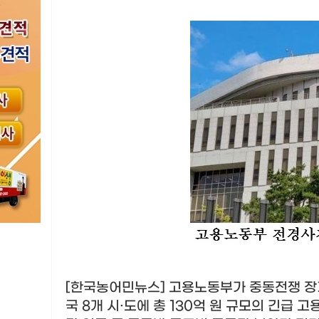
[한국농어민뉴스] 고용노동부가 중동전쟁 장
국
8
개 시
·
도에 총
130
억 원 규모의 긴급 고