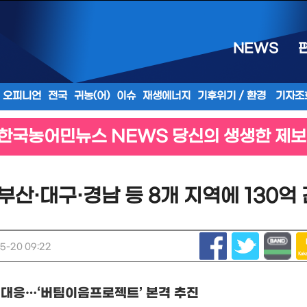
NEWS
오피니언
전국
귀농(어)
이슈
재생에너지
기후위기 / 환경
기자조
한국농어민뉴스 NEWS 당신의 생생한 제보
산·대구·경남 등 8개 지역에 130억
5-20 09:22
 대응
…
‘
버팀이음프로젝트
’
본격 추진