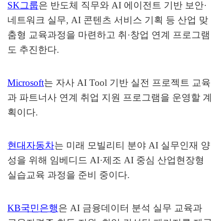
SK
그룹
은 반도체 직무와
AI
에이전트 기반 보안
·
네트워크 실무
, AI
콘텐츠 서비스 기획 등 산업 맞
춤형 교육과정을 마련하고 취
·
창업 연계 프로그램
도 추진한다
.
Microsoft
는 자사
AI Tool
기반 실전 프로젝트 교육
과 파트너사 연계 취업 지원 프로그램을 운영할 계
획이다
.
현대자동차
는 미래 모빌리티 분야
AI
실무인재 양
성을 위해 임베디드
AI·
제조
AI
중심 산업현장형
실습교육 과정을 준비 중이다
.
KB
국민은행
은
AI
금융데이터 분석 실무 교육과