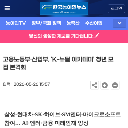
로그인
농어민TV
정부/국회 정책
농축산
수산어업
식품
유
당신의 생생한 제보를 기다립니다.
고용노동부·산업부, ‘K-뉴딜 아카데미’ 청년 모
집 본격화
입력 : 2026-05-26 15:57
삼성
·
현대차
·SK·
하이브
·SM
엔터
·
마이크로소프트
참여
…
AI·
엔터
·
금융 미래인재 양성