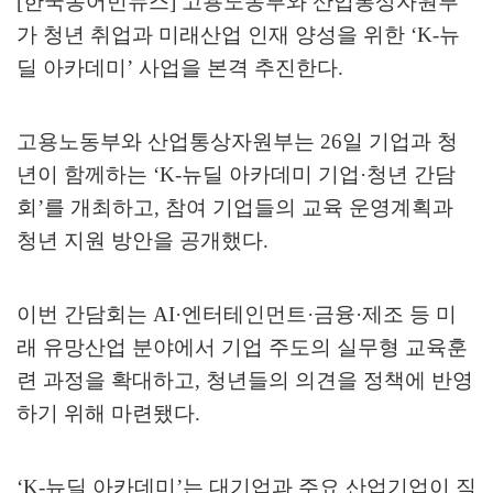
[한국농어민뉴스] 고용노동부와 산업통상자원부
가 청년 취업과 미래산업 인재 양성을 위한
‘K-
뉴
딜 아카데미
’
사업을 본격 추진한다
.
고용노동부와 산업통상자원부는
26
일 기업과 청
년이 함께하는
‘K-
뉴딜 아카데미 기업
·
청년 간담
회
’
를 개최하고
,
참여 기업들의 교육 운영계획과
청년 지원 방안을 공개했다
.
이번 간담회는
AI·
엔터테인먼트
·
금융
·
제조 등 미
래 유망산업 분야에서 기업 주도의 실무형 교육훈
련 과정을 확대하고
,
청년들의 의견을 정책에 반영
하기 위해 마련됐다
.
‘K-
뉴딜 아카데미
’
는 대기업과 주요 산업기업이 직