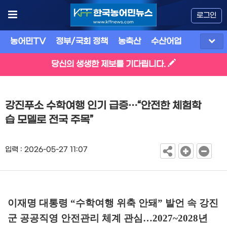
로그인
농어민TV
정부/국회 정책
농축산
수산어업
식품
유
당신의 생생한 제보를 기다립니다.
강진푸소 수학여행 인기 급증…“안전한 체험학
습 모델로 전국 주목”
입력 : 2026-05-27 11:07
이재명 대통령
“
수학여행 위축 안돼
”
발언 속 강진
군 공공직영 안전관리 체계 관심
…
2027~2028
년