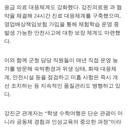
응급 의료 대응체계도 강화했다
.
강진의료원 과 협
약을 체결해
24
시간 진료 대응체계를 구축했으며
,
영업배상책임보험 가입을 통해 체험학습 운영 중
발생 가능한 안전사고에 대한 보장 체계도 마련했
다
.
이와 함께 군청 담당 직원들이 매년 직접 운영 농
가를 방문해 숙박환경과 위생 상태
,
화재 대응체
계
,
안전시설 등을 점검하고 미흡 사항은 즉시 개
선 조치하는 등 지속적인 품질관리도 병행하고 있
다
.
강진군 관계자는
“
학생 수학여행은 단순 관광이 아
니라 공동체 경험과 인성교육의 중요한 과정
”
이라