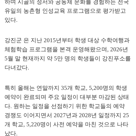
하며 시골의 정서와 공동체 문화를 경험하는 전국
유일의 농촌형 인성교육 프로그램으로 평가받고
있다
.
강진군 은 지난
2015
년부터 학생 대상 수학여행과
체험학습 프로그램을 본격 운영해왔으며
, 2026
년
5
월 말 현재까지 약
5
만 명의 학생들이 강진푸소를
다녀갔다
.
특히 올해는 연말까지
35
개 학교
, 5,200
명의 학생
예약이 완료되며 주요 일정이 대부분 마감된 상태
다
.
원하는 일정을 선점하기 위한 학교들의 예약
경쟁도 이어지면서
2027
년과
2028
년 일정까지
25
개 학교
, 5,220
명이 사전 예약을 마친 것으로 나타
났다
.