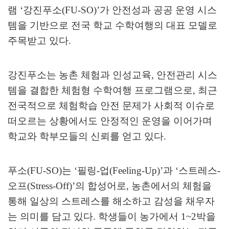
램
‘
강진푸소
(FU-SO)’
가 안전성과 공공 운영 시스
템을 기반으로 전국 학교 수학여행의 대표 모델로
주목받고 있다
.
강진푸소는 농촌 체험과 인성교육
,
안전관리 시스
템을 결합한 체험형 수학여행 프로그램으로
,
최근
전국적으로 체험학습 안전 문제가 사회적 이슈로
떠오르는 상황에서도 안정적인 운영을 이어가며
학교와 학부모들의 신뢰를 얻고 있다
.
푸소
(FU-SO)
는
‘
필링
-
업
(Feeling-Up)’
과
‘
스트레스
-
오프
(Stress-Off)’
의 합성어로
,
농촌에서의 체험을
통해 일상의 스트레스를 해소하고 감성을 채우자
는 의미를 담고 있다
.
학생들이 농가에서
1~2
박을