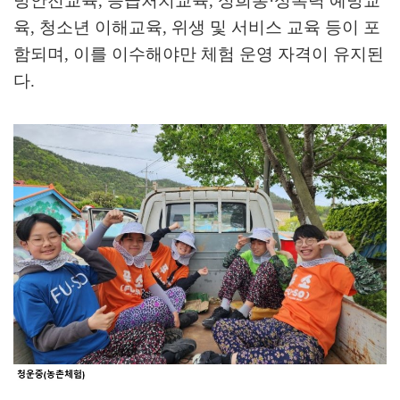
방안전교육
,
응급처치교육
,
성희롱
·
성폭력 예방교
육
,
청소년 이해교육
,
위생 및 서비스 교육 등이 포
함되며
,
이를 이수해야만 체험 운영 자격이 유지된
다
.