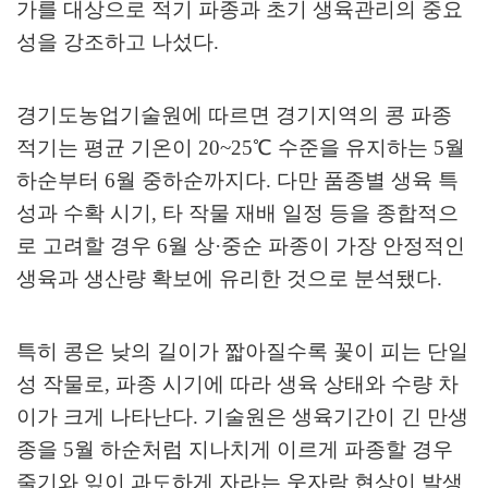
가를 대상으로 적기 파종과 초기 생육관리의 중요
성을 강조하고 나섰다
.
경기도농업기술원에 따르면 경기지역의 콩 파종
적기는 평균 기온이
20~25
℃
수준을 유지하는
5
월
하순부터
6
월 중하순까지다
.
다만 품종별 생육 특
성과 수확 시기
,
타 작물 재배 일정 등을 종합적으
로 고려할 경우
6
월 상
·
중순 파종이 가장 안정적인
생육과 생산량 확보에 유리한 것으로 분석됐다
.
특히 콩은 낮의 길이가 짧아질수록 꽃이 피는 단일
성 작물로
,
파종 시기에 따라 생육 상태와 수량 차
이가 크게 나타난다
.
기술원은 생육기간이 긴 만생
종을
5
월 하순처럼 지나치게 이르게 파종할 경우
줄기와 잎이 과도하게 자라는 웃자람 현상이 발생