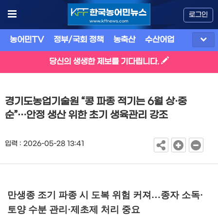
로그인
농어민TV
정부/국회 정책
농축산
수산어업
식품
유
당신의 생생한 제보를 기다립니다.
경기도농업기술원 “콩 파종 적기는 6월 상·중
순”…안정 생산 위한 초기 생육관리 강조
입력 : 2026-05-28 13:41
만생종 조기 파종 시 도복 위험 커져
…
종자 소독
·
토양 수분 관리
·
제초제 처리 중요