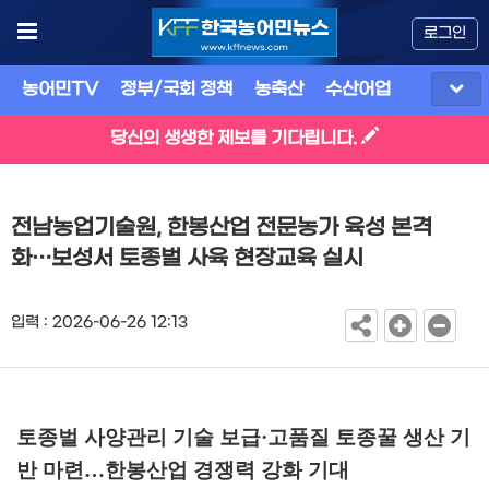
로그인
농어민TV
정부/국회 정책
농축산
수산어업
식품
유
당신의 생생한 제보를 기다립니다.
전남농업기술원, 한봉산업 전문농가 육성 본격
화…보성서 토종벌 사육 현장교육 실시
입력 : 2026-06-26 12:13
토종벌 사양관리 기술 보급
·
고품질 토종꿀 생산 기
반 마련
…
한봉산업 경쟁력 강화 기대