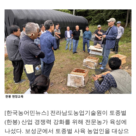
[한국농어민뉴스] 전라남도농업기술원이 토종벌
(
한봉
)
산업 경쟁력 강화를 위해 전문농가 육성에
나섰다
.
보성군에서 토종벌 사육 농업인을 대상으