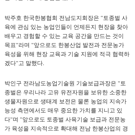
박주호 한국한봉협회 전남도지회장은
"
토종벌 사
육에 관심 있는 농업인들이 언제든지 현장을 찾아
배우고 경험할 수 있는 교육 공간을 만드는 것이
목표
"
라며
"
앞으로도 한봉산업 발전과 전문농가
육성을 위해 현장 교육과 기술 지원에 적극 협력하
겠다
"
고 말했다
.
박인구 전라남도농업기술원 기술보급과장은
"
토
종벌은 우리나라 고유 유전자원을 보유한 소중한
생물자원으로 생태계 보전은 물론 농업의 지속가
능성 측면에서도 매우 중요한 가치를 지니고 있
다
"
며
"
앞으로도 토종벌 사육기술 보급과 전문농
가 육성을 지속적으로 확대해 전남 한봉산업의 경