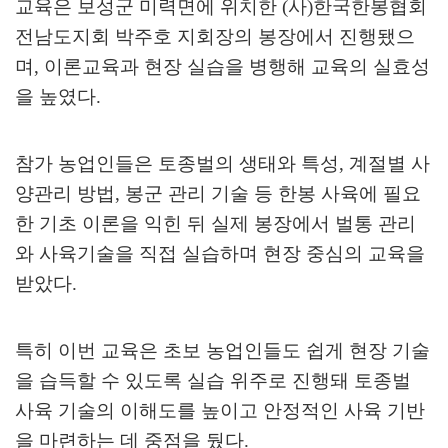
교육은 보성군 미력면에 위치한
(
사
)
한국한봉협회
전남도지회 박주호 지회장의 봉장에서 진행됐으
며
,
이론교육과 현장 실습을 병행해 교육의 실효성
을 높였다
.
참가 농업인들은 토종벌의 생태와 특성
,
계절별 사
양관리 방법
,
봉군 관리 기술 등 한봉 사육에 필요
한 기초 이론을 익힌 뒤 실제 봉장에서 벌통 관리
와 사육기술을 직접 실습하며 현장 중심의 교육을
받았다
.
특히 이번 교육은 초보 농업인들도 쉽게 현장 기술
을 습득할 수 있도록 실습 위주로 진행돼 토종벌
사육 기술의 이해도를 높이고 안정적인 사육 기반
을 마련하는 데 중점을 뒀다
.