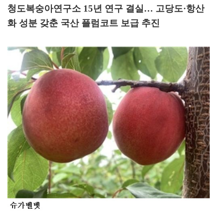
청도복숭아연구소
15
년 연구 결실
…
고당도
·
항산
화 성분 갖춘 국산 플럼코트 보급 추진