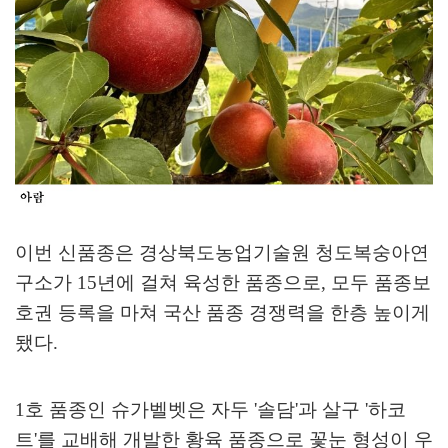
이번 신품종은 경상북도농업기술원 청도복숭아연
구소가
15
년에 걸쳐 육성한 품종으로
,
모두 품종보
호권 등록을 마쳐 국산 품종 경쟁력을 한층 높이게
됐다
.
1
호 품종인 슈가벨벳은 자두
'
솔담
'
과 살구
'
하코
트
'
를 교배해 개발한 황육 품종으로 꽃눈 형성이 우