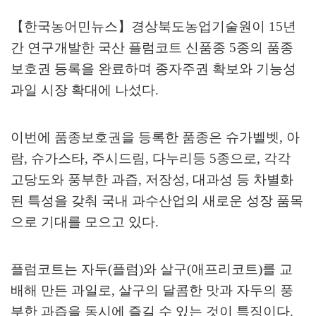
【
한국농어민뉴스
】
경상북도농업기술원이
15
년
간 연구개발한 국산 플럼코트 신품종
5
종의 품종
보호권 등록을 완료하며 종자주권 확보와 기능성
과일 시장 확대에 나섰다
.
이번에 품종보호권을 등록한 품종은 슈가벨벳
,
아
람
,
슈가스타
,
주시드림
,
다누리등
5
종으로
,
각각
고당도와 풍부한 과즙
,
저장성
,
대과성 등 차별화
된 특성을 갖춰 국내 과수산업의 새로운 성장 품목
으로 기대를 모으고 있다
.
플럼코트는 자두
(
플럼
)
와 살구
(
애프리코트
)
를 교
배해 만든 과일로
,
살구의 달콤한 맛과 자두의 풍
부한 과즙을 동시에 즐길 수 있는 것이 특징이다
.