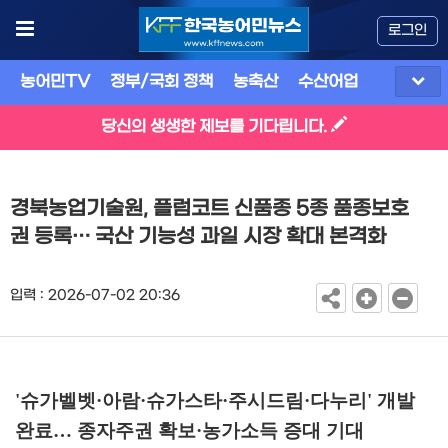
로그인
농어민TV
정부/국회 정책
농축산
수산어업
식품
유
당신의 생생한 제보를 기다립니다.
경북농업기술원, 플럼코트 신품종 5종 품종보호
권 등록… 국산 기능성 과일 시장 확대 본격화
입력 : 2026-07-02 20:36
'
슈가벨벳
·
아람
·
슈가스타
·
주시드림
·
다누리
'
개발
완료
…
종자주권 확보
·
농가소득 증대 기대