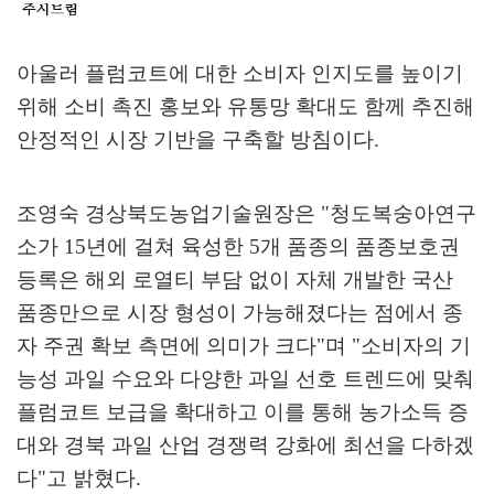
아울러 플럼코트에 대한 소비자 인지도를 높이기
위해 소비 촉진 홍보와 유통망 확대도 함께 추진해
안정적인 시장 기반을 구축할 방침이다
.
조영숙 경상북도농업기술원장은
"
청도복숭아연구
소가
15
년에 걸쳐 육성한
5
개 품종의 품종보호권
등록은 해외 로열티 부담 없이 자체 개발한 국산
품종만으로 시장 형성이 가능해졌다는 점에서 종
자 주권 확보 측면에 의미가 크다
"
며
"
소비자의 기
능성 과일 수요와 다양한 과일 선호 트렌드에 맞춰
플럼코트 보급을 확대하고 이를 통해 농가소득 증
대와 경북 과일 산업 경쟁력 강화에 최선을 다하겠
다
"
고 밝혔다
.