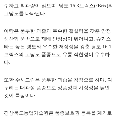
수하고 착과량이 많으며
,
당도
16.3
브릭스
(°Brix)
의
고당도를 나타낸다
.
아람은 풍부한 과즙과 우수한 결실력을 갖춘 안정
생산형 품종으로 재배 안정성이 뛰어나고
,
슈가스
타는 높은 경도와 우수한 저장성을 갖춘 당도
16.1
브릭스의 고당도 품종으로 유통 적합성이 우수하
다
.
또한 주시드림은 풍부한 과즙을 강점으로 하며
,
다
누리는 대과성 품종으로 상품성과 시장성을 높인
것이 특징이다
.
경상북도농업기술원은 품종보호권 등록을 계기로