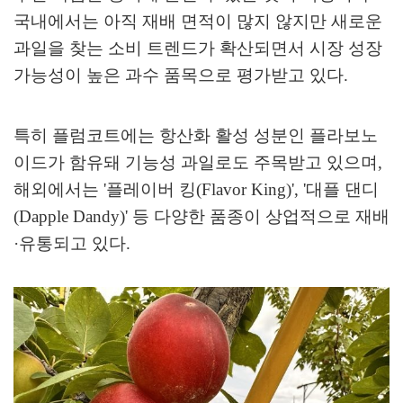
국내에서는 아직 재배 면적이 많지 않지만 새로운
과일을 찾는 소비 트렌드가 확산되면서 시장 성장
가능성이 높은 과수 품목으로 평가받고 있다
.
특히 플럼코트에는 항산화 활성 성분인 플라보노
이드가 함유돼 기능성 과일로도 주목받고 있으며
,
해외에서는
'
플레이버 킹
(Flavor King)', '
대플 댄디
(Dapple Dandy)'
등 다양한 품종이 상업적으로 재배
·
유통되고 있다
.