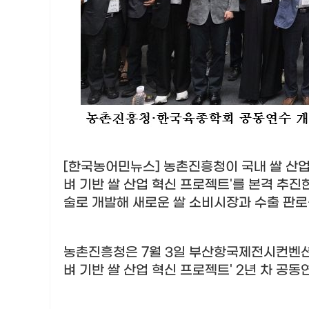
[한국농어민뉴스] 농촌진흥청이 국내 쌀 산
벼 기반 쌀 산업 혁신 프로젝트
'
를 본격 추진
술로 개발해 새로운 쌀 소비시장과 수출 판
농촌진흥청은
7
월
3
일 부산항국제전시컨벤
벼 기반 쌀 산업 혁신 프로젝트
' 2
년 차 공동