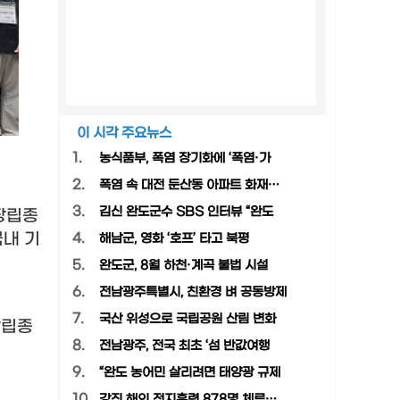
이 시각 주요뉴스
1.
농식품부, 폭염 장기화에 ‘폭염·가
2.
폭염 속 대전 둔산동 아파트 화재…
3.
김신 완도군수 SBS 인터뷰 “완도
장립종
국내 기
4.
해남군, 영화 ‘호프’ 타고 북평
5.
완도군, 8월 하천·계곡 불법 시설
6.
전남광주특별시, 친환경 벼 공동방제
7.
국산 위성으로 국립공원 산림 변화
장립종
8.
전남광주, 전국 최초 ‘섬 반값여행
9.
“완도 농어민 살리려면 태양광 규제
10.
강진 해외 전지훈련 878명 체류…