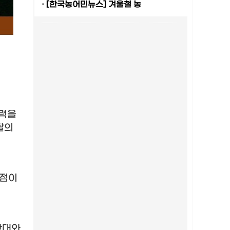
·
[한국농어민뉴스] 겨울철 농
술력을
쌀의
환점이
확대와