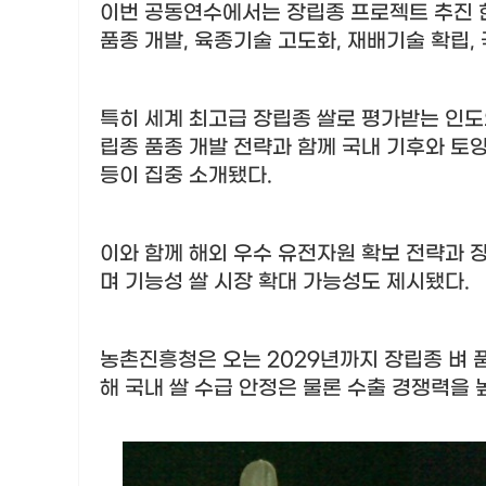
이번 공동연수에서는 장립종 프로젝트 추진 현
품종 개발
,
육종기술 고도화
,
재배기술 확립
,
특히 세계 최고급 장립종 쌀로 평가받는 인
립종 품종 개발 전략과 함께 국내 기후와 토
등이 집중 소개됐다
.
이와 함께 해외 우수 유전자원 확보 전략과 
며 기능성 쌀 시장 확대 가능성도 제시됐다
.
농촌진흥청은 오는
2029
년까지 장립종 벼 
해 국내 쌀 수급 안정은 물론 수출 경쟁력을