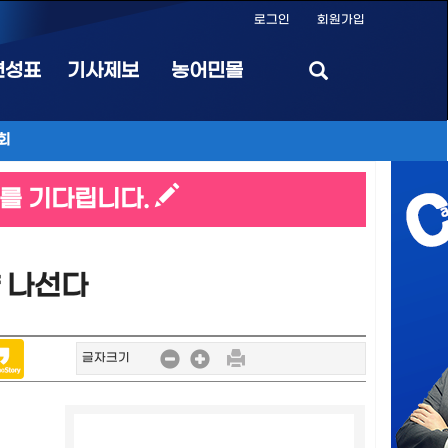
로그인
회원가입
편성표
기사제보
농어민몰
회
를 기다립니다.
략 나선다
글자크기