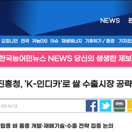
NEWS
오피니언
전국
귀농(어)
이슈
재생에너지
기후위기 / 환경
기자조
한국농어민뉴스 NEWS 당신의 생생한 제보
흥청, 'K-인디카'로 쌀 수출시장 공
03 16:13
립종 벼 품종 개발
·
재배기술
·
수출 전략 집중 논의