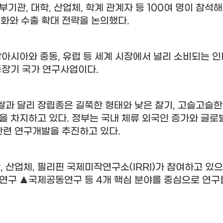
부기관
,
대학
,
산업체
,
학계 관계자 등
100
여 명이 참석해
화와 수출 확대 전략을 논의했다
.
남아시아와 중동
,
유럽 등 세계 시장에서 널리 소비되는 
 중장기 국가 연구사업이다
.
쌀과 달리 장립종은 길쭉한 형태와 낮은 찰기
,
고슬고슬한
중을 차지하고 있다
.
정부는 국내 체류 외국인 증가와 글로
관련 연구개발을 추진하고 있다
.
학
,
산업체
,
필리핀 국제미작연구소
(IRRI)
가 참여하고 있
초연구
▲
국제공동연구 등
4
개 핵심 분야를 중심으로 연구