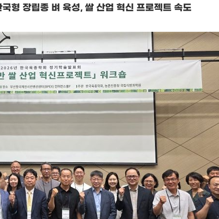
한국형 장립종 벼 육성
,
쌀 산업 혁신 프로젝트 속도