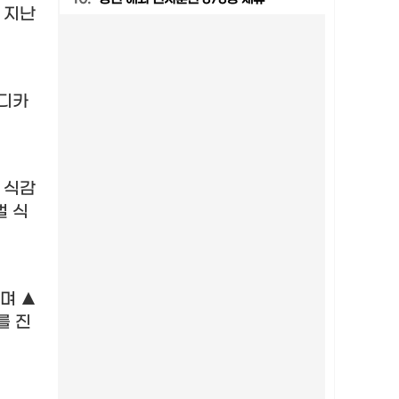
 지난
인디카
 식감
벌 식
으며
▲
를 진