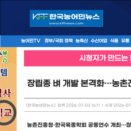
농어민TV
정부/국회 정책
농축산
수산어업
식품
유통
시청자가 만드는 
장립종 벼 개발 본격화…농촌진
[한국농어민뉴스]
입력 2026-07-03 16:11
|
수정 2026-07-
농촌진흥청
·
한국육종학회 공동연수 개최
…
장