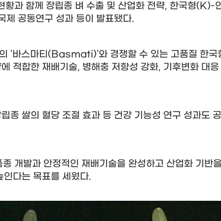
황과 함께 장립종 벼 수출 및 산업화 전략
,
한국형
(K)-
국제 공동연구 성과 등이 발표됐다
.
도의
'
바스마티
(Basmati)'
와 경쟁할 수 있는 고품질 한국
양에 적합한 재배기술
,
병해충 저항성 강화
,
기후변화 대응
장립종 쌀의 혈당 조절 효과 등 건강 기능성 연구 성과도 
품종 개발과 안정적인 재배기술을 완성하고 산업화 기반을
 높인다는 목표를 세웠다
.