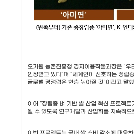
오기원 농촌진흥청 경지이용작물과장은
"
우
인정받고 있다
"
며
"
세계인이 선호하는 장립종
글로벌 경쟁력은 한층 높아질 것
"
이라고 말
이어
"
장립종 벼 기반 쌀 산업 혁신 프로젝트
될 수 있도록 연구개발과 산업화를 지속적으
이번 프로젝트는 국내 쌀 소비 감소에 대응하