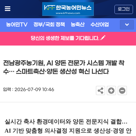
로그인
농어민TV
정부/국회 정책
농축산
수산어업
식품
유
당신의 생생한 제보를 기다립니다.
전남광주농기원, AI 양돈 전문가 시스템 개발 착
수… 스마트축산·양돈 생산성 혁신 나선다
입력 : 2026-07-09 10:46
실시간 축사 환경데이터와 양돈 전문지식 결합
…
AI
기반 맞춤형 의사결정 지원으로 생산성
·
경영 안