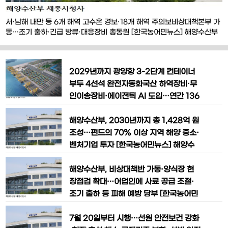
서·남해 내만 등 6개 해역 고수온 경보·18개 해역 주의보비상대책본부 가
동…조기 출하·긴급 방류·대응장비 총동원 [한국농어민뉴스] 해양수산부
가 서해와 남해 내만을 중심으로 수온이 빠르게 상승함에 따라 고수온 재
난 위기경보를 ‘심각Ⅰ’ 단계로 격상하고 양식장 피해 예방을 위한 비상 대
응에 들어갔다. 해양수산부는 30일 오후 6시부로 고수온 재난 예·경보
2029년까지 광양항 3-2단계 컨테이너
‘심각Ⅰ’ 단계를 발령했다고 밝혔다
부두 4선석 완전자동화국산 하역장비·무
인이송장비·에이전틱 AI 도입…연간 136
만TEU 처리능력 확보 [한국농어민뉴스]
전남 광양항이 국산 항만장비와 인공지능
해양수산부, 2030년까지 총 1,428억 원
기술을 결합한 대한민국 ‘피지컬 AI 항만’
조성…펀드의 70% 이상 지역 해양 중소·
혁신의 핵심 거점으로 조성된다. 정부는 2
벤처기업 투자 [한국농어민뉴스] 해양수
029년까지 총사업비 7,724억 원을 투입
산부가 비수도권 해양기업의 성장과 지역
해 광양항에 완전자동화 컨테이너부두와
해양산업 활성화를 지원하기 위해 올해 2
해양수산부, 비상대책반 가동·양식장 현
인공지능 기반 항만 운영시스템을
15억 원 규모의 ‘바다생활권 특화펀드’를
장점검 확대…어업인에 사료 공급 조절·
처음으로 출범시켰다. 정부는 민간자본과
조기 출하 등 피해 예방 당부 [한국농어민
공동으로 오는 2030년까지 총 1,428억
뉴스] 해양수산부가 전국 연안의 수온 상
원 규모의 펀드를 조성해 지역 해양 중소·
승에 대응하기 위해 고수온 재난 예·경보
7월 20일부터 시행…선원 안전보건 강화