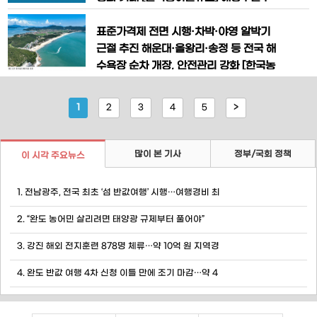
달간 전국 수산 분야 외국인 계절근로자
가 마리나 산업과 해양관광 활성화를 위한
고용 어가를 대상으로 인권 실태 합동점검
종합대책을 발표하며 해양레저산업 경쟁
표준가격제 전면 시행·차박·야영 알박기
을 실시한다고 밝혔다. 이
력 강화와 지역경제 활성화에 본격적으로
근절 추진 해운대·을왕리·송정 등 전국 해
나선다. 해양수산부는 19일 경제관계장관
수욕장 순차 개장, 안전관리 강화 [한국농
회의에서 ‘수요자 맞춤형 마리나 활성화
어민뉴스] 올여름 해수욕장 개장 시즌을
방안’을 발표하고 마리나 관리체계 확립,
맞아 해양수산부가 바가지요금과 불법 알
1
2
3
4
5
>
기반시설 확충, 산업 경쟁력 강화, 마리나
박기 행위 근절에 나선다. 해수욕장 대여
물품 표준가격제를 시행하고 비지정 장소
야영·차박 단속을 강화하는 한편, 안전관
많이 본 기사
정부/국회 정책
이 시각 주요뉴스
리요원 확충과 구명조끼 대여소 운영 등을
통해 국민이 체감할 수 있는 ‘편리하고
1. 전남광주, 전국 최초 ‘섬 반값여행’ 시행…여행경비 최
2. “완도 농어민 살리려면 태양광 규제부터 풀어야”
3. 강진 해외 전지훈련 878명 체류…약 10억 원 지역경
4. 완도 반값 여행 4차 신청 이틀 만에 조기 마감…약 4