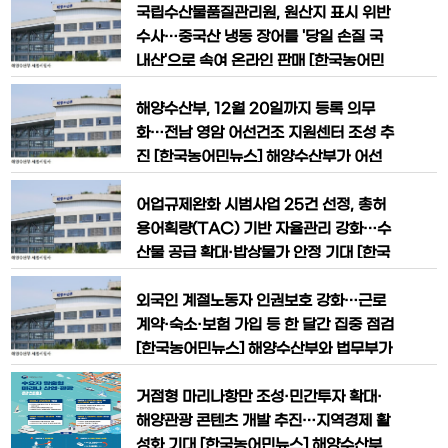
해사 분야 국제협약과 국제기준을 보다 체
의 안전을 높이기 위해 전남 신안군 족도
국립수산물품질관리원, 원산지 표시 위반
계적으로 이해하고 산업현장에서
해역에 공식 등대가 설치된다. 지난해 여
수사…중국산 냉동 장어를 '당일 손질 국
객선 좌초사고가 발생했던 해역에 기존 임
내산'으로 속여 온라인 판매 [한국농어민
시 등대를 대형 공식 등대로 전환해 항로
뉴스] 중국산 냉동 민물장어를 국내산으
안전성과 선박 식별성을 크게 높일 계획이
로 속여 온라인 쇼핑몰에서 판매하며 26
해양수산부, 12월 20일까지 등록 의무
다. 해양수산부는 목포~
억 원 상당의 부당이득을 올린 수산물 유
화…전남 영암 어선건조 지원센터 조성 추
통업자가 검찰에 넘겨졌다. 이른바 '박스
진 [한국농어민뉴스] 해양수산부가 어선
갈이' 수법과 허위 원산지 증명서를 이용
안전사고 예방과 어선 건조산업 경쟁력 강
해 소비자를 속인 것으로 드러나 원산지
화를 위해 ‘어선 건조·개조업 등록제’를 본
어업규제완화 시범사업 25건 선정, 총허
표시 관리 강화 필요성이 커지고 있다.
격 시행한다. 등록제 도입으로 불법 증·개
용어획량(TAC) 기반 자율관리 강화…수
축에 대한 관리가 강화되고, 어선 건조·개
산물 공급 확대·밥상물가 안정 기대 [한국
조업체에 대한 체계적인 육성·지원도 함
농어민뉴스] 해양수산부가 어업 현장의
께 추진될 전망이다. 해양수산부는 ‘어선
경영 부담을 줄이고 수산물 생산성을 높이
외국인 계절노동자 인권보호 강화…근로
건조·개조업 등록을 위한 시설
기 위해 어업규제를 대폭 완화한다. 어업
계약·숙소·보험 가입 등 한 달간 집중 점검
인들의 조업 편의와 안전성을 높이는 규제
[한국농어민뉴스] 해양수산부와 법무부가
완화 시범사업 25건을 선정하는 한편, 국
수산업 현장에서 근무하는 외국인 계절근
민 밥상물가 안정을 위해 총허용어획량(T
로자의 인권 보호와 근로환경 개선을 위해
거점형 마리나항만 조성·민간투자 확대·
AC) 적용 업종을 대상으로 금
합동 현장점검에 나선다. 해양수산부와 법
해양관광 콘텐츠 개발 추진…지역경제 활
무부는 6월 24일부터 7월 24일까지 한
성화 기대 [한국농어민뉴스] 해양수산부