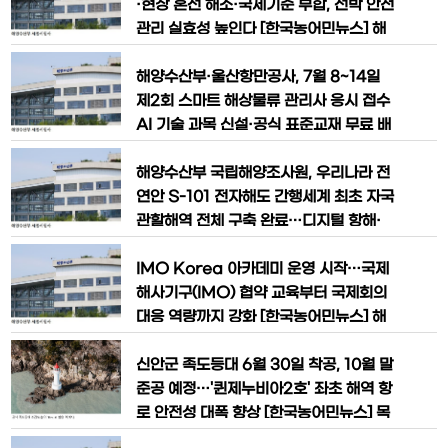
벤처기업에 대한 투자를
를 '경계' 단계로 격상하고 비상 대응체계
·현장 혼선 해소·국제기준 부합, 선박 안전
를 본격 가동했다. 서·남해 내만과 제주 연
관리 실효성 높인다 [한국농어민뉴스] 해
안을 중심으로 고수온 주의보가 발령되면
양수산부는 선박 내 안전·보건 관리체계
서 양식어업 피해 최소화를 위한 현장 대
의 실효성을 높이고 선원들의 작업환경 개
해양수산부·울산항만공사, 7월 8~14일
응도 강화된다. 해양수산부(장관 황
선과 현장 불편을 해소하기 위해 「선내 안
제2회 스마트 해상물류 관리사 응시 접수
전·보건 및 사고예방 기준」을 개정해 7월
AI 기술 과목 신설·공식 표준교재 무료 배
20일부터 시행한다고 밝혔다. 이번 개정
포… 8월 8일 전국 5개 도시에서 자격시
은 선원단체와 선사, 선급 등 현장 관계기
험 실시 [한국농어민뉴스] 해양수산부와
해양수산부 국립해양조사원, 우리나라 전
관의 의견을 폭넓게 반영해
울산항만공사가 디지털 해운물류 시대를
연안 S-101 전자해도 간행세계 최초 자국
이끌 전문인력 양성을 위해 국가공인 '스
관할해역 전체 구축 완료…디지털 항해·
마트 해상물류 관리사'제2회 정기 자격검
해양데이터 산업 기반 마련 [한국농어민
정 응시 접수를 시작한다. 인공지능(AI),
뉴스] 우리나라가 세계 최초로 자국 관할
IMO Korea 아카데미 운영 시작…국제
빅데이터, 사물인터넷(IoT)
해역 전체에 차세대 국제표준 전자해도(S
해사기구(IMO) 협약 교육부터 국제회의
-101)를 구축하며 디지털 해양항해 시대
대응 역량까지 강화 [한국농어민뉴스] 해
를 본격적으로 열었다. 선박 안전항해는
양수산부가 해운·조선업계 종사자와 일반
물론 자율운항선박과 해양 디지털 전환을
국민의 국제해사기구(IMO)국제협약 이
신안군 족도등대 6월 30일 착공, 10월 말
뒷받침하는 핵심 인프라가 마련됐다는 평
해도를 높이고 산업현장의 대응 역량을 강
준공 예정…'퀸제누비아2호' 좌초 해역 항
화하기 위해 'IMO Korea 아카데미'교
로 안전성 대폭 향상 [한국농어민뉴스] 목
육과정을 새롭게 운영한다. 해양수산부는
포~제주 항로를 운항하는 여객선과 선박