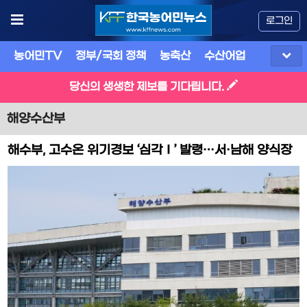
로그인
농어민TV
정부/국회 정책
농축산
수산어업
식품
유
당신의 생생한 제보를 기다립니다.
해양수산부
해수부, 고수온 위기경보 ‘심각Ⅰ’ 발령…서·남해 양식장
비상