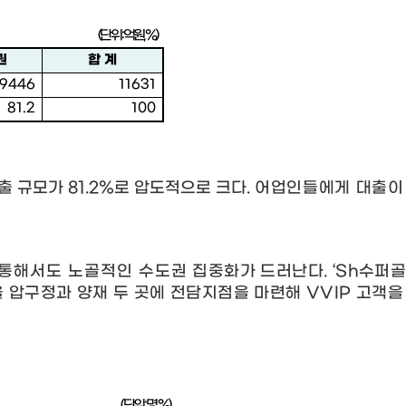
(
단위
:
억원
, %)
권
합 계
9446
11631
81.2
100
출 규모가
81.2%
로 압도적으로 크다
.
어업인들에게 대출이
통해서도 노골적인 수도권
집중화가 드러난다
. ‘Sh
수퍼
 압구정과 양재 두 곳에 전담지점을 마련해
VVIP
고객을
(
단위
:
명
, %)