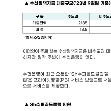
▲
수산정책자금 대출규모
(‘23
년
9
월말 기준
)
구 분
수도권
비수도
대출잔액
2185
비 중
18.8
(
출처
:
수협중앙회
)
어업인이 주로 찾는 수산정책자금은
비수도권 대
하지만 정작 주변에 수협은행이 없다
.
수협은행이 최근 오픈한
‘Sh
수퍼골드클럽
’
을
럽
’
은 프라이빗뱅킹
(PB)
서비스 브랜드로 서울
으로 서비스를 제공한다
.
▲
Sh
수퍼골드클럽 인원