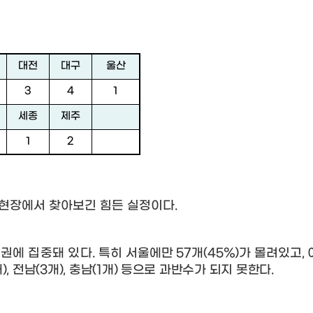
대전
대구
울산
3
4
1
세종
제주
1
2
 현장에서 찾아보긴 힘든 실정이다
.
도권에 집중돼 있다
.
특히 서울에만
57
개
(45%)
가 몰려있고
,
개
),
전남
(3
개
),
충남
(1
개
)
등으로 과반수가 되지 못한다
.