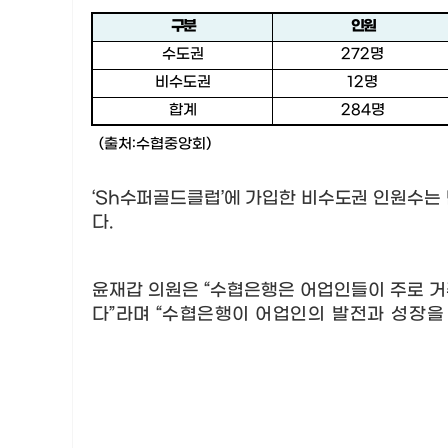
구 분
인 원
수도권
272
명
비수도권
12
명
합계
284
명
(
출처
:
수협중앙회
)
‘Sh
수퍼골드클럽
’
에 가입한 비수도권 인원수는
다
.
윤재갑 의원은
“
수협은행은 어업인들이 주로 
다
”
라며
“
수협은행이
어업인의 발전과 성장을