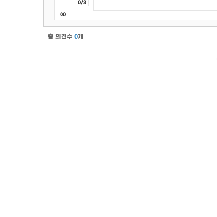
0/3
00
총 의견수
0
개