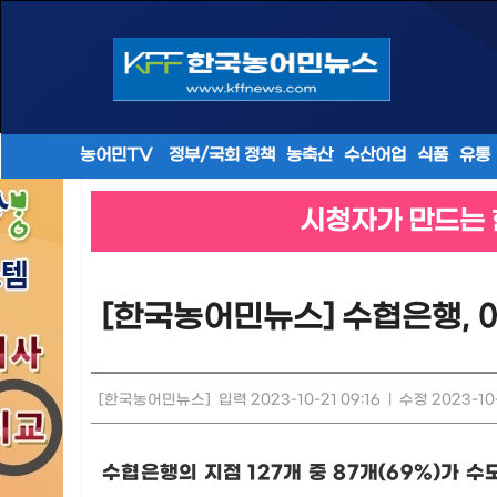
농어민TV
정부/국회 정책
농축산
수산어업
식품
유통
시청자가 만드는 
[한국농어민뉴스] 수협은행, 
[한국농어민뉴스]
입력 2023-10-21 09:16
|
수정 2023-10-
수협은행의 지점
127
개 중
87
개
(69%)
가 수