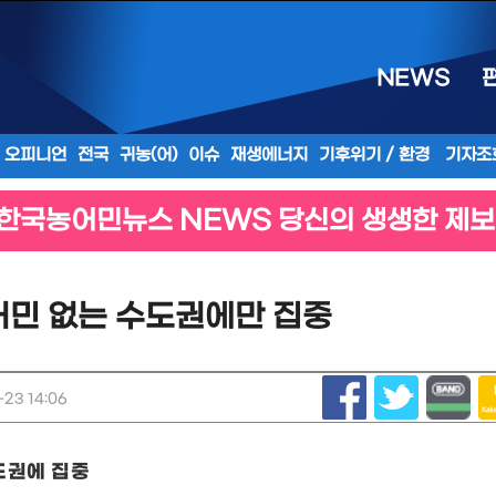
NEWS
오피니언
전국
귀농(어)
이슈
재생에너지
기후위기 / 환경
기자조
한국농어민뉴스 NEWS 당신의 생생한 제보
어민 없는 수도권에만 집중
23 14:06
도권에 집중