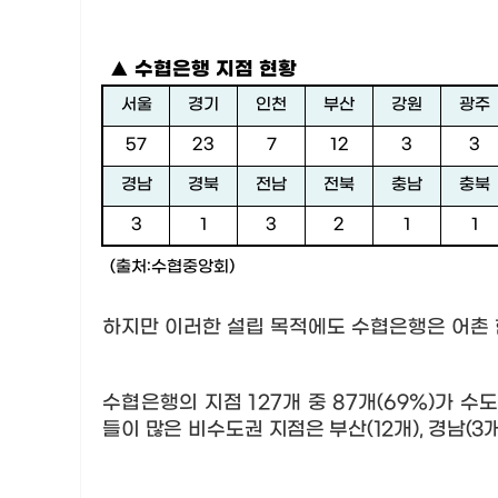
▲
수협은행 지점 현황
서울
경기
인천
부산
강원
광주
57
23
7
12
3
3
경남
경북
전남
전북
충남
충북
3
1
3
2
1
1
(
출처
:
수협중앙회
)
하지만 이러한 설립 목적에도 수협은행은 어촌
수협은행의 지점
127
개 중
87
개
(69%)
가 수
들이 많은 비수도권
지점은 부산
(12
개
),
경남
(3