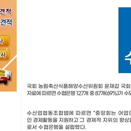
국회 농림축산식품해양수산위원회 윤재갑 국
자료에
따르면 수협은행
127
개 중
87
개
(69%)
가 수
수산업협동조합법에 따르면
“
중앙회는 어업
인 경제활동을
지원하고
그 경제적 지위의 향상
로서 수협은행을 설립했다
.