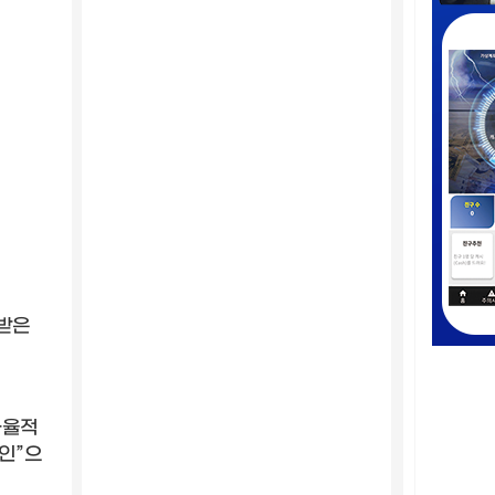
받은
자율적
법인
”
으