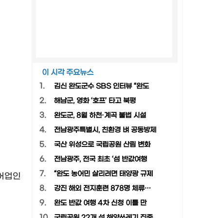
이 시각 주요뉴스
1.
김신 완도군수 SBS 인터뷰 “완도
2.
해남군, 영화 ‘호프’ 타고 북평
3.
완도군, 8월 하천·계곡 불법 시설
4.
전남광주특별시, 친환경 벼 공동방제
5.
국산 위성으로 국립공원 산림 변화
6.
전남광주, 전국 최초 ‘섬 반값여행
7.
“완도 농어민 살리려면 태양광 규제
어업인
8.
강진 해외 전지훈련 878명 체류…
9.
완도 반값 여행 4차 신청 이틀 만
10.
국립공원 22개 섬 해양쓰레기 집중