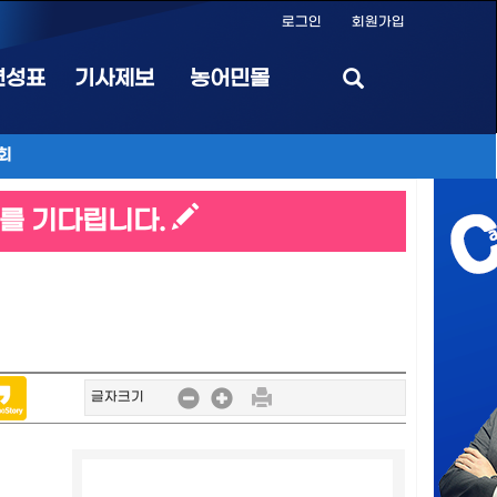
로그인
회원가입
편성표
기사제보
농어민몰
회
를 기다립니다.
글자크기