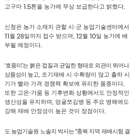
고구마
톤을 농가에 무상 보급한다고 밝혔다
1.5
.
신청은 농가 소재지 관할 시
군 농업기술센터에서
·
월
일까지 접수 받으며
월
일 농가에 배
11
28
, 12
10
부될 예정이다
.
호풍미
는 붉은 껍질과 균일한 형태로 외관이 뛰어나
‘
’
상품성이 높고
조기재배 시 수확량이 많고 출하 시
,
기가 빨라 가격 경쟁력 확보에 유리한 품종이다
.
또한 고온
가뭄 등 기후변화 상황에서도 안정적인
·
생산성을 유지하며
덩굴쪼김병 등 주요 병해에도
,
강해 재배 안정성이 높은 것이 장점이다
.
도 농업기술원 노솔지 박사는
충북 지역 재배시험 결
“