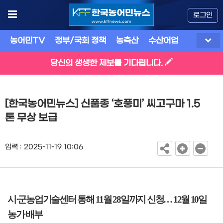
로그인
농어민TV
정부/국회 정책
농축산
수산어업
식품
유
당신의 생생한 제보를 기다립니다.
[한국농어민뉴스] 신품종 ‘호풍미’ 씨고구마 1.5
톤 무상 보급
입력 : 2025-11-19 10:06
시
·
군농업기술센터 통해
11
월
28
일까지 신청
…
12
월
10
일
농가 배부