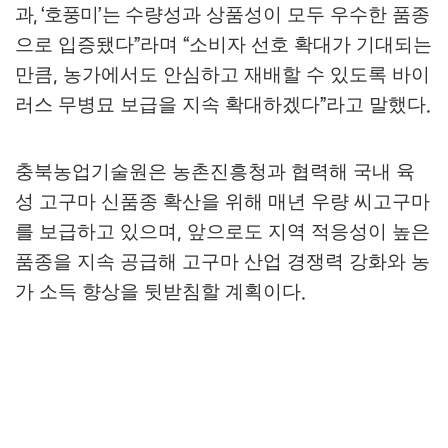
과
호풍미
는
수량성과 상품성이 모두 우수한 품종
, ‘
’
으로 입증됐다
라며
소비자 선호 확대가 기대되는
”
“
만큼
농가에서도 안심하고 재배할 수 있도록 바이
,
러스 무병묘 보급을 지속 확대하겠다
라고 말했다
”
.
충북농업기술원은 농촌진흥청과 협력해 국내 육
성 고구마 신품종 확산을 위해 매년 우량 씨고구마
를 보급하고 있으며
앞으로도 지역 적응성이 높은
,
품종을 지속 공급해 고구마 산업 경쟁력 강화와 농
가 소득 향상을 뒷받침할 계획이다
.