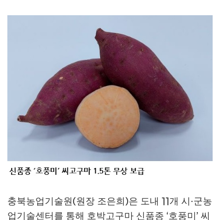
충북농업기술원
원장 조은희
은 도내
개 시
군농
(
)
11
·
업기술센터를 통해 호박고구마 신품종
호풍미
씨
‘
’