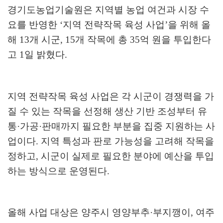
경기도농업기술원은 지역별 농업 여건과 시장 수
요를 반영한
‘
지역 전략작목 육성 사업
’
을 위해 올
해
13
개 시군
, 15
개 작목에 총
35
억 원을 투입한다
고
1
일 밝혔다
.
지역 전략작목 육성 사업은 각 시군이 경쟁력을 가
질 수 있는 작목을 선정해 생산 기반 조성부터 유
통
·
가공
·
판매까지 필요한 부분을 집중 지원하는 사
업이다
.
지역 특성과 판로 가능성을 고려해 작목을
정하고
,
시군이 실제로 필요한 분야에 예산을 투입
하는 방식으로 운영된다
.
올해 사업 대상은 양주시 영양부추
·
부지깽이
,
여주