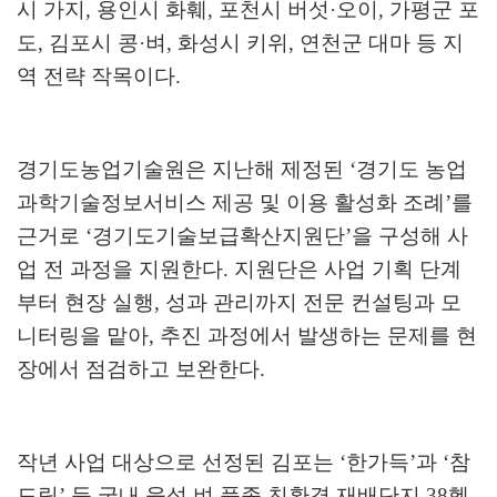
시 가지
,
용인시 화훼
,
포천시 버섯
·
오이
,
가평군 포
도
,
김포시 콩
·
벼
,
화성시 키위
,
연천군 대마 등 지
역 전략 작목이다
.
경기도농업기술원은 지난해 제정된
‘
경기도 농업
과학기술정보서비스 제공 및 이용 활성화 조례
’
를
근거로
‘
경기도기술보급확산지원단
’
을 구성해 사
업 전 과정을 지원한다
.
지원단은 사업 기획 단계
부터 현장 실행
,
성과 관리까지 전문 컨설팅과 모
니터링을 맡아
,
추진 과정에서 발생하는 문제를 현
장에서 점검하고 보완한다
.
작년 사업 대상으로 선정된 김포는
‘
한가득
’
과
‘
참
드림
’
등 국내 육성 벼 품종 친환경 재배단지
38
헥