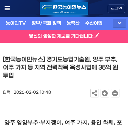
로그인
농어민TV
정부/국회 정책
농축산
수산어업
식품
유
당신의 생생한 제보를 기다립니다.
[한국농어민뉴스] 경기도농업기술원, 양주 부추,
여주 가지 등 지역 전력작목 육성사업에 35억 원
투입
입력 : 2026-02-02 10:48
양주 영양부추
·
부지깽이
,
여주 가지
,
용인 화훼
,
포