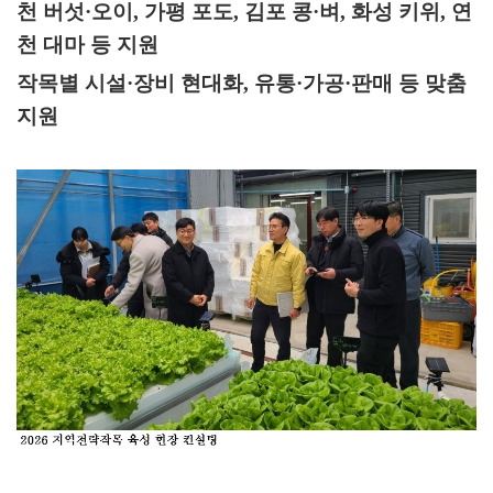
천 버섯
·
오이
,
가평 포도
,
김포 콩
·
벼
,
화성 키위
,
연
천 대마 등 지원
작목별 시설
·
장비 현대화
,
유통
·
가공
·
판매 등 맞춤
지원