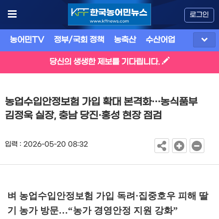
로그인
농어민TV
정부/국회 정책
농축산
수산어업
식품
유
당신의 생생한 제보를 기다립니다.
농업수입안정보험 가입 확대 본격화…농식품부
김정욱 실장, 충남 당진·홍성 현장 점검
입력 : 2026-05-20 08:32
벼 농업수입안정보험 가입 독려
·
집중호우 피해 딸
기 농가 방문
…
“
농가 경영안정 지원 강화
”