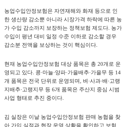
농업수입안정보험은 자연재해와 화재 등으로 인
한 생산량 감소뿐 아니라 시장가격 하락에 따른 농
가 수입 감소까지 보장하는 정책보험 제도다
.
농가
수입이 평년 대비 일정 수준 이하로 감소할 경우
감소분 전액을 보상하는 것이 핵심이다
.
현재 농업수입안정보험 대상 품목은 총
20
개로 운
영되고 있다
.
콩
·
마늘
·
양파
·
가을배추
·
가을무 등
14
개 품목은 전국 단위로 운영되며
,
벼
·
사과
·
배
·
고랭
지배추
·
고랭지무 등
6
개 품목은 주산지 중심 시범
사업 형태로 추진 중이다
.
김 실장은 이날 농업수입안정보험 판매 농협을 찾
아 가입 실적과 현장 운영 상황을 확인하고 보험