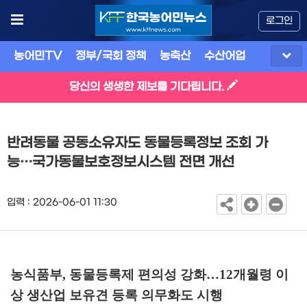
로그인
농어민TV
정부/국회 정책
농축산
수산어업
식품
유
당신의 생생한 제보를 기다립니다.
반려동물 공동소유자도 동물등록정보 조회 가
능…국가동물보호정보시스템 전면 개선
입력 : 2026-06-01 11:30
농식품부
,
동물등록제 편의성 강화
…
12
개월령 이
상 생산업 보유견 등록 의무화도 시행