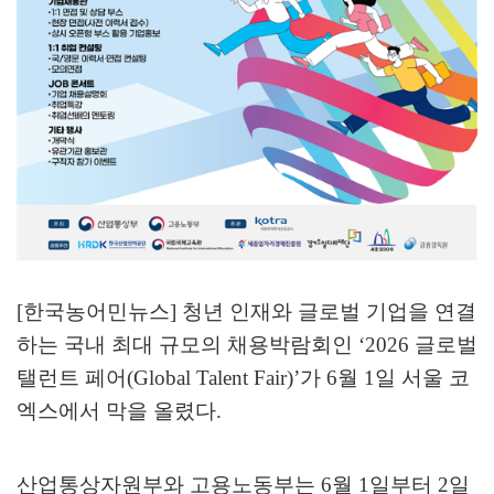
[한국농어민뉴스] 청년 인재와 글로벌 기업을 연결
하는 국내 최대 규모의 채용박람회인
‘2026
글로벌
탤런트 페어
(Global Talent Fair)’
가
6
월
1
일 서울 코
엑스에서 막을 올렸다
.
산업통상자원부와 고용노동부는
6
월
1
일부터
2
일