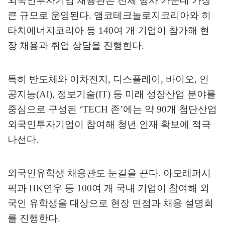
외국인투자기업 채용관은 전체 행사 가운데 가장
큰 규모로 운영된다
.
앰코테크놀로지코리아와 히
타치에너지코리아 등
140
여 개 기업이 참가해 현
장 채용과 취업 상담을 진행한다
.
특히 반도체와 이차전지
,
디스플레이
,
바이오
,
인
공지능
(AI),
정보기술
(IT)
등 미래 성장산업 분야를
중심으로 구성된
‘TECH
존
’
에는 약
90
개 첨단산업
외국인투자기업이 참여해 청년 인재 확보에 적극
나선다
.
외국인유학생 채용관도 눈길을 끈다
.
아모레퍼시
픽과
HK
연우 등
100
여 개 국내 기업이 참여해 외
국인 유학생을 대상으로 현장 면접과 채용 설명회
를 진행한다
.