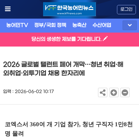
로그인
농어민TV
정부/국회 정책
농축산
수산어업
식품
유
당신의 생생한 제보를 기다립니다.
2026 글로벌 탤런트 페어 개막…청년 취업·해
외취업·외투기업 채용 한자리에
입력 : 2026-06-02 10:17
코엑스서
360
여 개 기업 참가
,
청년 구직자
1
만
8
천
명 몰려